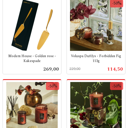
-50%
Modern House - Golden rose -
Voluspa Duftlys - Forbidden Fig
Kakespade
113g
inkl.
Rabatt
inkl.
Pris
Tilbud
269,00
114,50
229,00
mva.
mva.
-50%
-50%