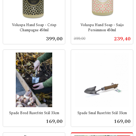
Voluspa Hand Soap - Crisp
Voluspa Hand Soap - Saijo
Champagne 450ml
Persimmon 450ml
inkl.
Rabatt
inkl.
Pris
Tilbud
399,00
239,40
399,00
mva.
mva.
Spade Bred Rustfritt Stål 33cm
Spade Smal Rustfritt Stål 33cm
inkl.
inkl.
Pris
Pris
169,00
169,00
mva.
mva.