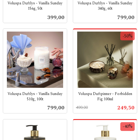
Voluspa Duftlys - Vanilla Sunday
Voluspa Duftlys - Vanilla Sunday
156g, 50t
340g, 60t
inkl.
inkl.
Pris
Pris
399,00
799,00
mva.
mva.
-50%
Voluspa Duftlys - Vanilla Sunday
Voluspa Duftpinner - Forbidden
510g, 100t
Fig 100ml
inkl.
Rabatt
inkl.
Pris
Tilbud
799,00
249,50
499,00
mva.
mva.
-40%