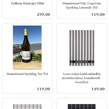
Fjellheim Håndsåpe 500ml
Himmelstund Pink Grapefruit
Sparkling Limonade 75cl
inkl.
inkl.
mva.
Pris
Pris
299,00
119,00
mva.
Himmelstund Sparkling Tea 75cl
Icons stripet kjøkkenhåndkle
m/vaffelstruktur, bomullstwill -
inkl.
Svart/Hvit
mva.
inkl.
Pris
Pris
119,00
149,00
mva.