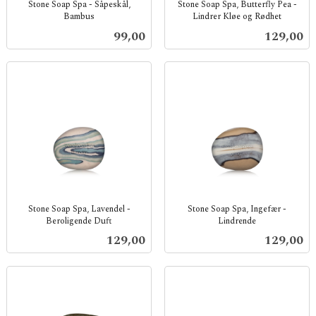
Stone Soap Spa - Såpeskål,
Stone Soap Spa, Butterfly Pea -
Bambus
Lindrer Kløe og Rødhet
inkl.
inkl.
Pris
Pris
99,00
129,00
mva.
mva.
Stone Soap Spa, Lavendel -
Stone Soap Spa, Ingefær -
Beroligende Duft
Lindrende
inkl.
inkl.
Pris
Pris
129,00
129,00
mva.
mva.