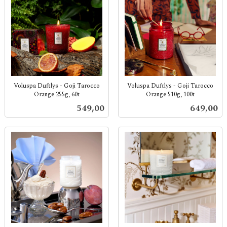
Voluspa Duftlys - Goji Tarocco
Voluspa Duftlys - Goji Tarocco
Orange 255g, 60t
Orange 510g, 100t
inkl.
inkl.
Pris
Pris
549,00
649,00
mva.
mva.