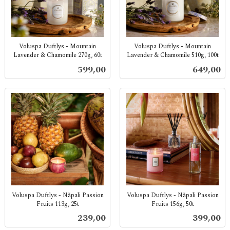
Voluspa Duftlys - Mountain
Voluspa Duftlys - Mountain
Lavender & Chamomile 270g, 60t
Lavender & Chamomile 510g, 100t
inkl.
inkl.
Pris
Pris
599,00
649,00
mva.
mva.
Voluspa Duftlys - Nãpali Passion
Voluspa Duftlys - Nãpali Passion
Fruits 113g, 25t
Fruits 156g, 50t
inkl.
inkl.
Pris
Pris
239,00
399,00
mva.
mva.