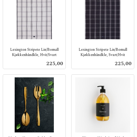
Lexington Stripete Lin/Bomull
Lexington Stripete Lin/Bomull
Kjøkkenhåndkle, Hvit/Svart
Kjøkkenhåndkle, Svart/Hvit
inkl.
inkl.
Pris
Pris
225,00
225,00
mva.
mva.