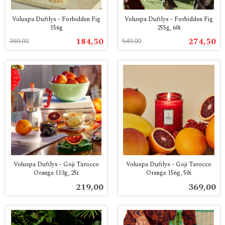
Voluspa Duftlys - Forbidden Fig
Voluspa Duftlys - Forbidden Fig
156g
255g, 60t
Rabatt
inkl.
Rabatt
inkl.
Tilbud
Tilbud
184,50
274,50
369,00
549,00
mva.
mva.
Voluspa Duftlys - Goji Tarocco
Voluspa Duftlys - Goji Tarocco
Orange 113g, 25t
Orange 156g, 50t
inkl.
inkl.
Pris
Pris
219,00
369,00
mva.
mva.