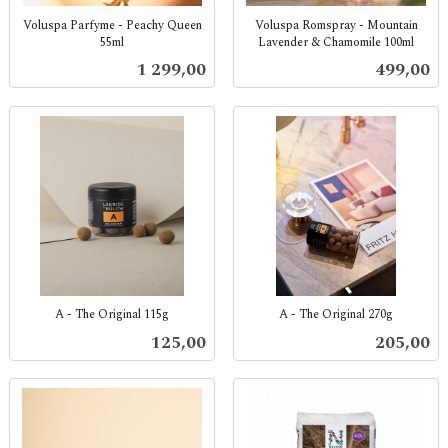
Voluspa Parfyme - Peachy Queen
Voluspa Romspray - Mountain
55ml
Lavender & Chamomile 100ml
inkl.
inkl.
Pris
Pris
1 299,00
499,00
mva.
mva.
A - The Original 115g
A - The Original 270g
inkl.
inkl.
Pris
Pris
125,00
205,00
mva.
mva.