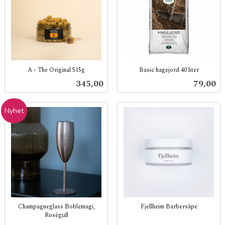
A - The Original 515g
Basic hagejord 40 liter
inkl.
inkl.
Pris
Pris
345,00
79,00
mva.
mva.
Nyhet
Champagneglass Boblemagi,
Fjellheim Barbersåpe
Rosègull
inkl.
inkl.
mva.