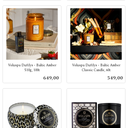
Voluspa Duftlys - Baltic Amber
Voluspa Duftlys - Baltic Amber
510g, 100t
Classic Candle, 60t
inkl.
inkl.
Pris
Pris
649,00
549,00
mva.
mva.