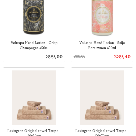
Voluspa Hand Lotion - Crisp
Voluspa Hand Lotion - Saijo
Champagne 450ml
Persimmon 450ml
inkl.
Rabatt
inkl.
Pris
Tilbud
399,00
239,40
399,00
mva.
mva.
Lexington Original towel Taupe -
Lexington Original towel Taupe -