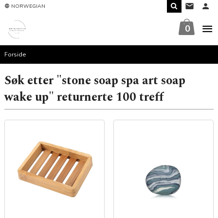
Gå
NORWEGIAN
til
innholdet
0
Forside
Søk etter "stone soap spa art soap
wake up" returnerte 100 treff