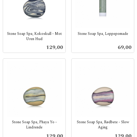
Stone Soap Spa, Kokoskull - Mot
Stone Soap Spa, Leppepomade
Uren Hud
inkl.
inkl.
mva.
Pris
Pris
129,00
69,00
mva.
Stone Soap Spa, Phaya Yo -
Stone Soap Spa, Rødbete - Slow
Lindrende
Aging
inkl.
inkl.
Pris
Pris
129,00
129,00