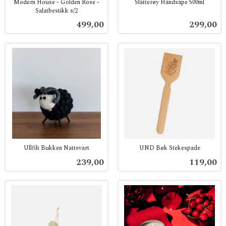
Modern House - Golden Rose -
Slåtterøy Håndsåpe 500ml
Salatbestikk s/2
inkl.
inkl.
mva.
Pris
Pris
499,00
299,00
mva.
Ullfilt Bukken Nattsvart
UND Bøk Stekespade
inkl.
inkl.
Pris
Pris
239,00
119,00
mva.
mva.