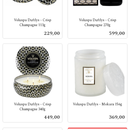
Voluspa Duftlys - Crisp
Voluspa Duftlys - Crisp
Champagne 113g
Champagne 270g
inkl.
inkl.
Pris
Pris
229,00
599,00
mva.
mva.
Voluspa Duftlys - Crisp
Voluspa Duftlys - Mokara 156g
Champagne 340g
inkl.
inkl.
mva.
Pris
Pris
449,00
369,00
mva.