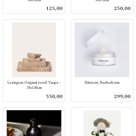
30x50cm
50x70cm
inkl.
inkl.
Pris
Pris
125,00
250,00
mva.
mva.
Lexington Original towel Taupe -
Slåtterøy Barberkrem
70x130cm
inkl.
inkl.
mva.
Pris
Pris
550,00
299,00
mva.