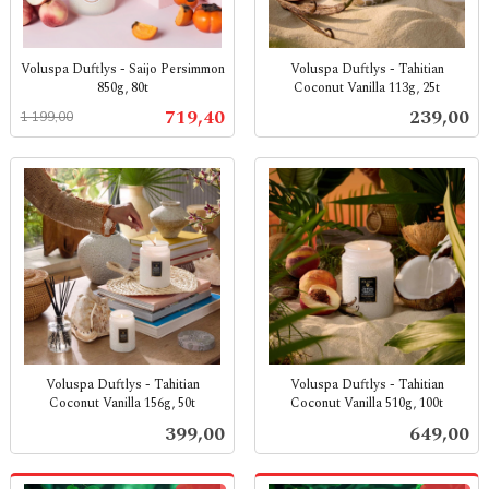
Voluspa Duftlys - Saijo Persimmon
Voluspa Duftlys - Tahitian
850g, 80t
Coconut Vanilla 113g, 25t
Rabatt
inkl.
inkl.
Tilbud
Pris
719,40
239,00
1 199,00
mva.
mva.
Voluspa Duftlys - Tahitian
Voluspa Duftlys - Tahitian
Coconut Vanilla 156g, 50t
Coconut Vanilla 510g, 100t
inkl.
inkl.
Pris
Pris
399,00
649,00
mva.
mva.