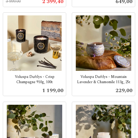
Tilbud
Pris
2 399,40
649,00
3 999,00
mva.
mva.
Voluspa Duftlys - Crisp
Voluspa Duftlys - Mountain
Champagne 910g, 100t
Lavender & Chamomile 113g, 25t
inkl.
inkl.
Pris
Pris
1 199,00
229,00
mva.
mva.