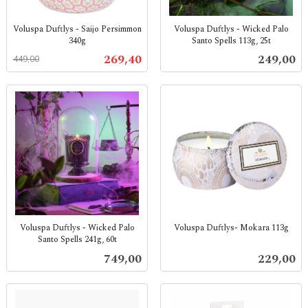
Voluspa Duftlys - Saijo Persimmon
Voluspa Duftlys - Wicked Palo
340g
Santo Spells 113g, 25t
Rabatt
inkl.
inkl.
Tilbud
Pris
269,40
249,00
449,00
mva.
mva.
Voluspa Duftlys - Wicked Palo
Voluspa Duftlys- Mokara 113g
Santo Spells 241g, 60t
inkl.
inkl.
mva.
Pris
Pris
749,00
229,00
mva.