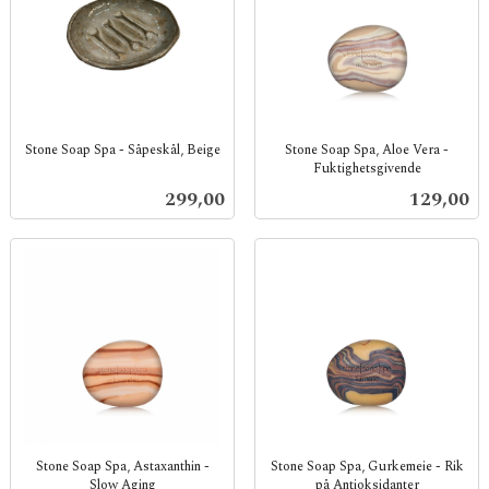
Stone Soap Spa - Såpeskål, Beige
Stone Soap Spa, Aloe Vera -
Fuktighetsgivende
inkl.
inkl.
mva.
Pris
Pris
299,00
129,00
mva.
Stone Soap Spa, Astaxanthin -
Stone Soap Spa, Gurkemeie - Rik
Slow Aging
på Antioksidanter