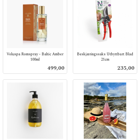
Voluspa Romspray - Baltic Amber
Beskjæringssaks Utbyttbart Blad
100ml
21cm
inkl.
inkl.
Pris
Pris
499,00
235,00
mva.
mva.