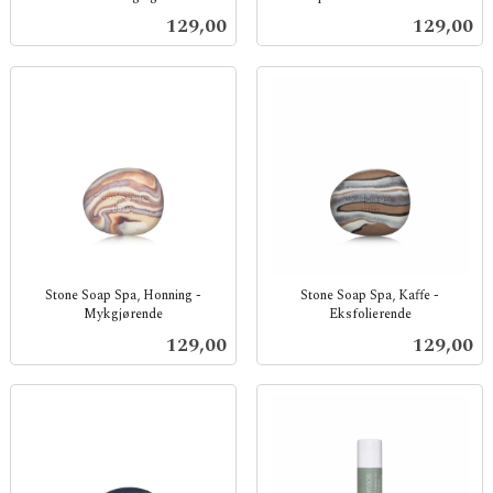
inkl.
inkl.
Pris
Pris
129,00
129,00
mva.
mva.
Stone Soap Spa, Honning -
Stone Soap Spa, Kaffe -
Mykgjørende
Eksfolierende
inkl.
inkl.
Pris
Pris
129,00
129,00
mva.
mva.