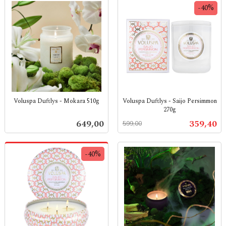
-40%
Voluspa Duftlys - Mokara 510g
Voluspa Duftlys - Saijo Persimmon
270g
inkl.
Rabatt
inkl.
mva.
Pris
Tilbud
649,00
359,40
599,00
mva.
-40%