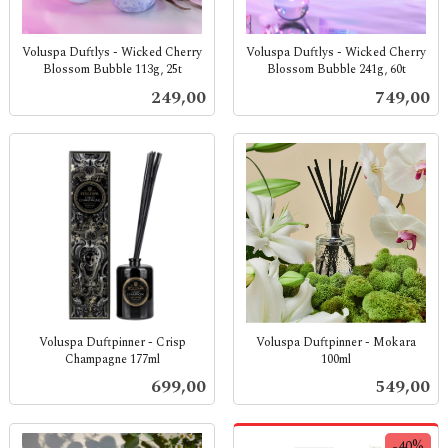
Voluspa Duftlys - Wicked Cherry
Voluspa Duftlys - Wicked Cherry
Blossom Bubble 113g, 25t
Blossom Bubble 241g, 60t
inkl.
inkl.
Pris
Pris
249,00
749,00
mva.
mva.
Voluspa Duftpinner - Crisp
Voluspa Duftpinner - Mokara
Champagne 177ml
100ml
inkl.
inkl.
Pris
Pris
699,00
549,00
mva.
mva.
-40%