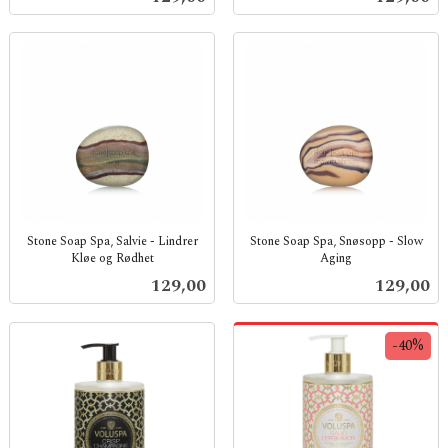
mva.
mva.
Stone Soap Spa, Salvie - Lindrer
Stone Soap Spa, Snøsopp - Slow
Kløe og Rødhet
Aging
inkl.
inkl.
Pris
Pris
129,00
129,00
mva.
mva.
-40%