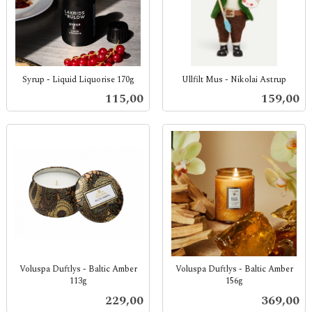
Syrup - Liquid Liquorise 170g
Ullfilt Mus - Nikolai Astrup
inkl.
inkl.
Pris
Pris
115,00
159,00
mva.
mva.
Voluspa Duftlys - Baltic Amber
Voluspa Duftlys - Baltic Amber
113g
156g
inkl.
inkl.
Pris
Pris
229,00
369,00
mva.
mva.