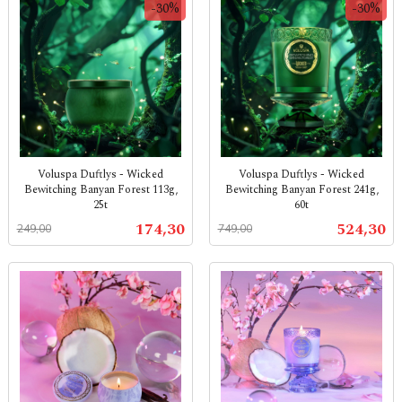
-30%
-30%
Voluspa Duftlys - Wicked
Voluspa Duftlys - Wicked
Bewitching Banyan Forest 113g,
Bewitching Banyan Forest 241g,
25t
60t
Rabatt
inkl.
Rabatt
inkl.
Tilbud
Tilbud
174,30
524,30
249,00
749,00
mva.
mva.