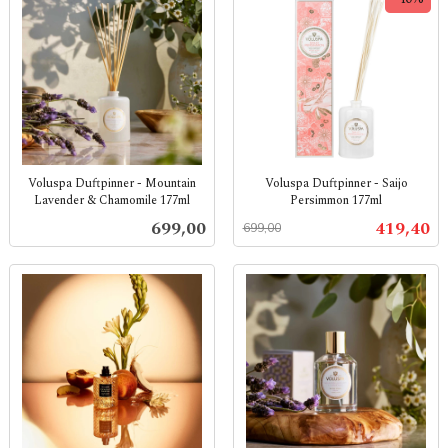
Voluspa Duftpinner - Mountain
Voluspa Duftpinner - Saijo
Lavender & Chamomile 177ml
Persimmon 177ml
inkl.
Rabatt
inkl.
Pris
Tilbud
699,00
419,40
699,00
mva.
mva.