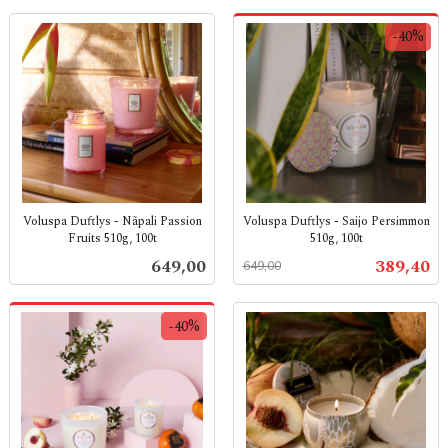
-40%
Voluspa Duftlys - Nãpali Passion
Voluspa Duftlys - Saijo Persimmon
Fruits 510g, 100t
510g, 100t
inkl.
Rabatt
inkl.
Pris
Tilbud
649,00
389,40
649,00
mva.
mva.
-40%