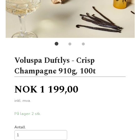
Voluspa Duftlys - Crisp
Champagne 910g, 100t
Pris
NOK
1 199,00
inkl. mva.
På lager: 2 stk.
Antall