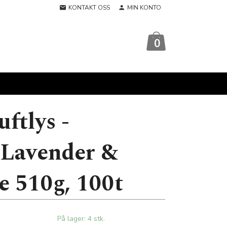
KONTAKT OSS
MIN KONTO
0
ftlys -
Lavender &
 510g, 100t
På lager: 4 stk.