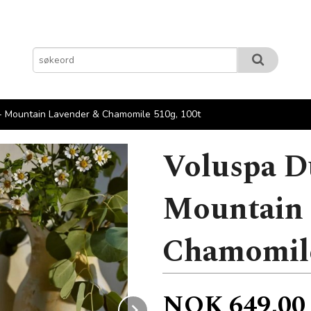
 - Mountain Lavender & Chamomile 510g, 100t
Voluspa Du
Mountain 
Chamomile
Pris
NOK
649,00
Next