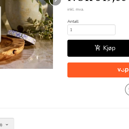
inkl. mva.
Antall
Kjøp
0)