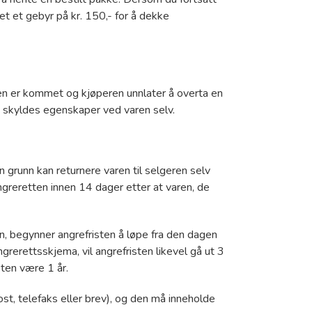
tet et gebyr på kr. 150,- for å dekke
iden er kommet og kjøperen unnlater å overta en
som skyldes egenskaper ved varen selv.
grunn kan returnere varen til selgeren selv
greretten innen 14 dager etter at varen, de
, begynner angrefristen å løpe fra den dagen
rerettsskjema, vil angrefristen likevel gå ut 3
sten være 1 år.
st, telefaks eller brev), og den må inneholde