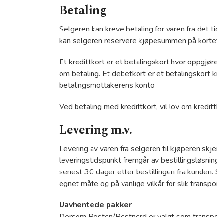
Betaling
Selgeren kan kreve betaling for varen fra det t
kan selgeren reservere kjøpesummen på kortet 
Et kredittkort er et betalingskort hvor oppgjør
om betaling. Et debetkort er et betalingskort kn
betalingsmottakerens konto.
Ved betaling med kredittkort, vil lov om kredi
Levering m.v.
Levering av varen fra selgeren til kjøperen skje
leveringstidspunkt fremgår av bestillingsløsnin
senest 30 dager etter bestillingen fra kunden. S
egnet måte og på vanlige vilkår for slik trans
Uavhentede pakker
Dersom Posten/Postnord er valgt som transpor