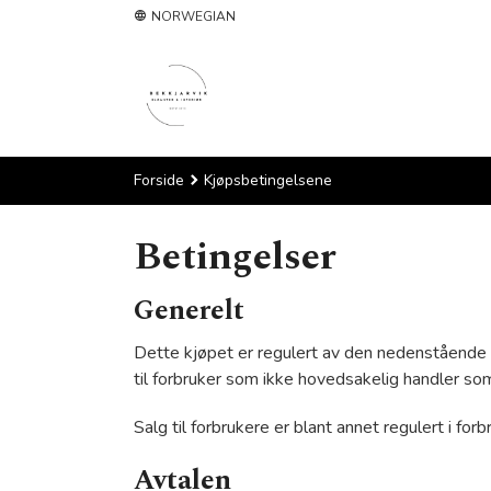
Gå
NORWEGIAN
til
innholdet
Forside
Kjøpsbetingelsene
Betingelser
Generelt
Dette kjøpet er regulert av den nedenstående s
til forbruker som ikke hovedsakelig handler so
Salg til forbrukere er blant annet regulert i fo
Avtalen