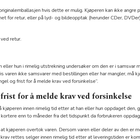
 originalemballasjen hvis dette er mulig. Kjøperen kan ikke angre 
egnet for retur, eller på lyd- og bildeopptak (herunder CDer, DVD
 ved retur.
 eller hun i rimelig utstrekning undersøker om den er i samsvar m
vis varen ikke samsvarer med bestillingen eller har mangler, må k
el og frist for å melde krav ved forsinkelse”.
rist for å melde krav ved forsinkelse
jøperen innen rimelig tid etter at han eller hun oppdaget den, gi
 kortere enn to måneder fra det tidspunkt da forbrukeren oppda
at kjøperen overtok varen. Dersom varen eller deler av den er me
krav rettes selger innen rimelig tid etter at leveringstiden er k