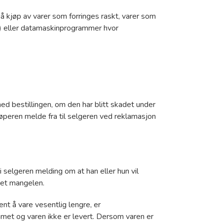
på kjøp av varer som forringes raskt, varer som
er) eller datamaskinprogrammer hvor
ed bestillingen, om den har blitt skadet under
jøperen melde fra til selgeren ved reklamasjon
 selgeren melding om at han eller hun vil
get mangelen.
nt å vare vesentlig lengre, er
ommet og varen ikke er levert. Dersom varen er