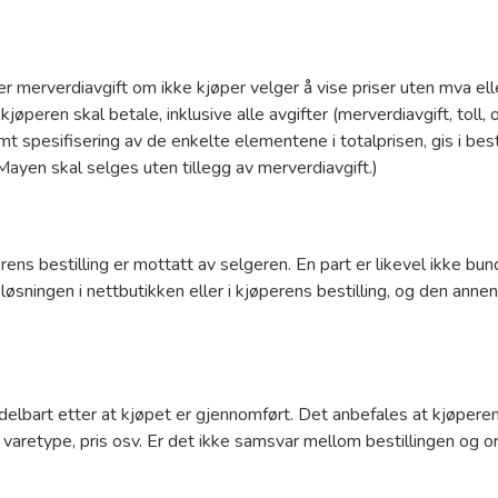
er merverdiavgift om ikke kjøper velger å vise priser uten mva elle
peren skal betale, inklusive alle avgifter (merverdiavgift, toll, 
 spesifisering av de enkelte elementene i totalprisen, gis i bestil
 Mayen skal selges uten tillegg av merverdiavgift.)
ens bestilling er mottatt av selgeren. En part er likevel ikke bu
ngsløsningen i nettbutikken eller i kjøperens bestilling, og den anne
elbart etter at kjøpet er gjennomført. Det anbefales at kjøpere
, varetype, pris osv. Er det ikke samsvar mellom bestillingen og 