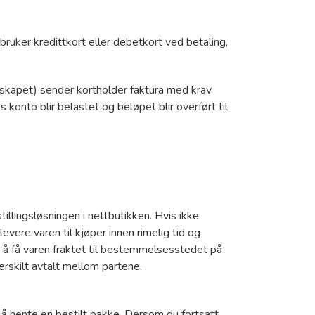
bruker kredittkort eller debetkort ved betaling,
selskapet) sender kortholder faktura med krav
konto blir belastet og beløpet blir overført til
tillingsløsningen i nettbutikken. Hvis ikke
vere varen til kjøper innen rimelig tid og
an å få varen fraktet til bestemmelsesstedet på
rskilt avtalt mellom partene.
 hente en bestilt pakke. Dersom du fortsatt