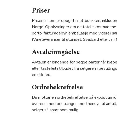
Priser
Prisene, som er oppgitt i nettbutikken, inkluder
Norge. Opplysninger om de totale kostnadene kjø
porto, fakturagebyr, emballasje med videre) samt
(Vareleveranser til utlandet, Svalbard eller Jan
Avtaleinngåelse
Avtalen er bindende for begge parter når kjøper
eller tastefeil i tilbudet fra selgeren i bestilli
en slik feil.
Ordrebekreftelse
Du mottar en ordrebekreftelse på e-post umidd
overens med bestillingen med hensyn til antall
selger så snart som mulig.