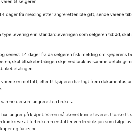
varen til selgeren.
4 dager fra melding etter angreretten ble gitt, sende varene til
 type levering enn standardleveringen som selgeren tilbød, skal 
, og senest 14 dager fra da selgeren fikk melding om kjøperens 
øperen, skal tilbakebetalingen skje ved bruk av samme betalingsm
ilbakebetalingen.
l varene er mottatt, eller til kjøperen har lagt frem dokumentasjo
.
 varene dersom angreretten brukes.
 hun angrer på kjøpet. Varen må likevel kunne leveres tilbake t
 kan kreve at forbrukeren erstatter verdireduksjon som følge av
skaper og funksjon.