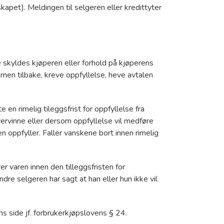
kapet). Meldingen til selgeren eller kredittyter
e skyldes kjøperen eller forhold på kjøperens
men tilbake, kreve oppfyllelse, heve avtalen
en rimelig tileggsfrist for oppfyllelse fra
vervinne eller dersom oppfyllelse vil medføre
en oppfyller. Faller vanskene bort innen rimelig
r varen innen den tilleggsfristen for
dre selgeren har sagt at han eller hun ikke vil
ns side jf. forbrukerkjøpslovens § 24.