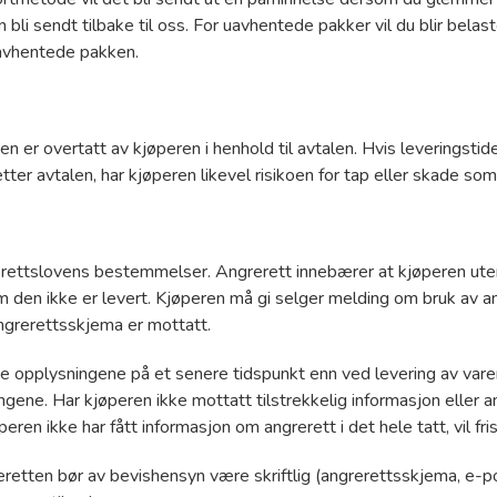
 bli sendt tilbake til oss. For uavhentede pakker vil du blir belas
uavhentede pakken.
gen er overtatt av kjøperen i henhold til avtalen. Hvis leveringst
 etter avtalen, har kjøperen likevel risikoen for tap eller skade 
rettslovens bestemmelser. Angrerett innebærer at kjøperen uten 
den ikke er levert. Kjøperen må gi selger melding om bruk av an
ngrerettsskjema er mottatt.
opplysningene på et senere tidspunkt enn ved levering av varen
ne. Har kjøperen ikke mottatt tilstrekkelig informasjon eller ang
en ikke har fått informasjon om angrerett i det hele tatt, vil fri
eretten bør av bevishensyn være skriftlig (angrerettsskjema, e-po