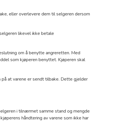
bake, eller overlevere dem til selgeren dersom
selgeren likevel ikke betale
beslutning om å benytte angreretten. Med
iddel som kjøperen benyttet. Kjøperen skal
n på at varene er sendt tilbake. Dette gjelder
il selgeren i tilnærmet samme stand og mengde
 kjøperens håndtering av varene som ikke har