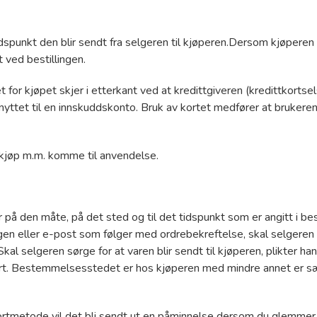
idspunkt den blir sendt fra selgeren til kjøperen.Dersom kjøperen 
ved bestillingen.
et for kjøpet skjer i etterkant ved at kredittgiveren (kredittkort
yttet til en innskuddskonto. Bruk av kortet medfører at brukerens 
ttkjøp m.m. komme til anvendelse.
r på den måte, på det sted og til det tidspunkt som er angitt i bes
gen eller e-post som følger med ordrebekreftelse, skal selgeren le
kal selgeren sørge for at varen blir sendt til kjøperen, plikter h
port. Bestemmelsesstedet er hos kjøperen med mindre annet er sæ
tmetode vil det bli sendt ut en påminnelse dersom du glemmer å