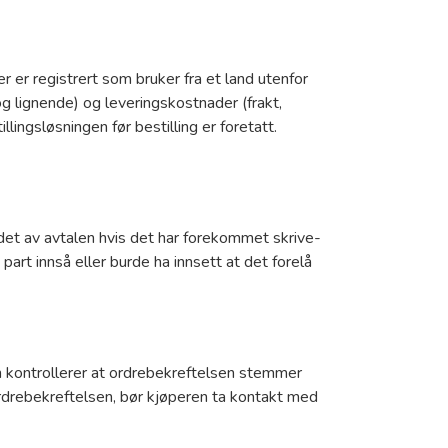
r er registrert som bruker fra et land utenfor
og lignende) og leveringskostnader (frakt,
lingsløsningen før bestilling er foretatt.
ndet av avtalen hvis det har forekommet skrive-
n part innså eller burde ha innsett at det forelå
n kontrollerer at ordrebekreftelsen stemmer
ordrebekreftelsen, bør kjøperen ta kontakt med