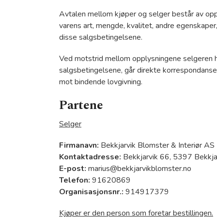
Avtalen mellom kjøper og selger består av oppl
varens art, mengde, kvalitet, andre egenskaper
disse salgsbetingelsene.
Ved motstrid mellom opplysningene selgeren har
salgsbetingelsene, går direkte korrespondanse 
mot bindende lovgivning.
Partene
Selger
Firmanavn:
Bekkjarvik Blomster & Interiør AS
Kontaktadresse:
Bekkjarvik 66, 5397 Bekkja
E-post:
marius@bekkjarvikblomster.no
Telefon:
91620869
Organisasjonsnr.:
914917379
Kjøper er den person som foretar bestillingen.