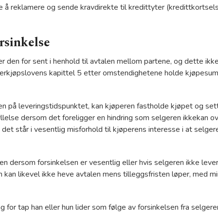
 å reklamere og sende kravdirekte til kredittyter (kredittkortsels
rsinkelse
r den for sent i henhold til avtalen mellom partene, og dette ikk
brukerkjøpslovens kapittel 5 etter omstendighetene holde kjøpesum
n på leveringstidspunktet, kan kjøperen fastholde kjøpet og sette 
yllelse dersom det foreligger en hindring som selgeren ikkekan o
det står i vesentlig misforhold til kjøperens interesse i at selger
 dersom forsinkelsen er vesentlig eller hvis selgeren ikke levere
 kan likevel ikke heve avtalen mens tilleggsfristen løper, med min
g for tap han eller hun lider som følge av forsinkelsen fra selgere