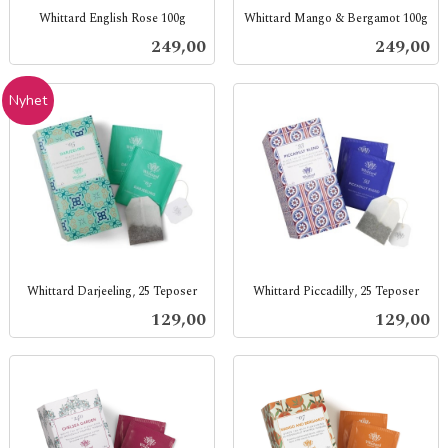
Whittard English Rose 100g
Whittard Mango & Bergamot 100g
inkl.
inkl.
Pris
Pris
249,00
249,00
mva.
mva.
Nyhet
Whittard Darjeeling, 25 Teposer
Whittard Piccadilly, 25 Teposer
inkl.
inkl.
Pris
Pris
129,00
129,00
mva.
mva.