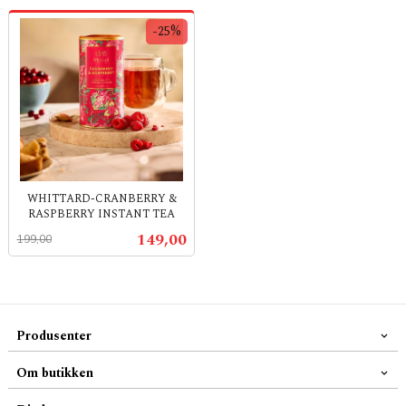
-25%
WHITTARD-CRANBERRY &
RASPBERRY INSTANT TEA
Rabatt
inkl.
Tilbud
149,00
199,00
mva.
Produsenter
Om butikken