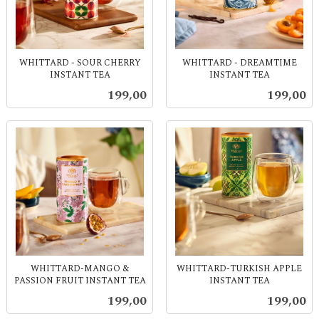
WHITTARD - SOUR CHERRY
WHITTARD - DREAMTIME
INSTANT TEA
INSTANT TEA
inkl.
inkl.
Pris
Pris
199,00
199,00
mva.
mva.
WHITTARD-MANGO &
WHITTARD-TURKISH APPLE
PASSION FRUIT INSTANT TEA
INSTANT TEA
inkl.
inkl.
Pris
Pris
199,00
199,00
mva.
mva.