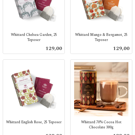
Whittard Chelsea Garden, 25
Whittard Mango & Bergamot, 25
Teposer
Teposer
inkl.
inkl.
Pris
Pris
129,00
129,00
mva.
mva.
Whittard English Rose, 25 Teposer
Whittard 70% Cocoa Hot
Chocolate 300g
inkl.
inkl.
mva.