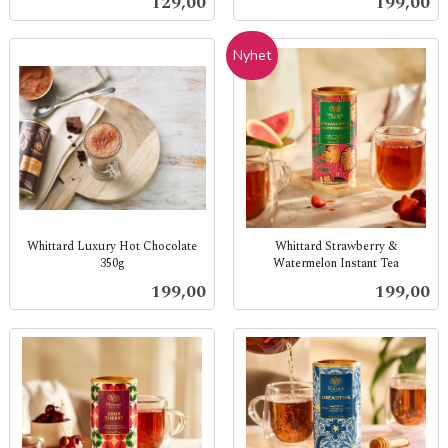
Pris
Pris
129,00
199,00
mva.
Nyhet
Whittard Luxury Hot Chocolate
Whittard Strawberry &
350g
Watermelon Instant Tea
inkl.
inkl.
Pris
Pris
199,00
199,00
mva.
mva.