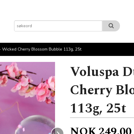
- Wicked Cherry Blossom Bubble 113g, 25t
Voluspa D
Cherry Bl
113g, 25t
Pris
NOK
249,00
Next