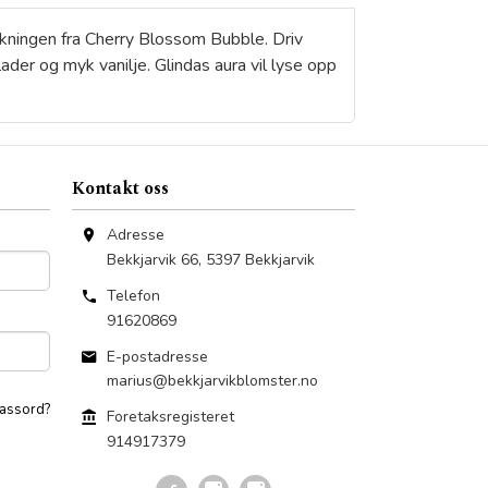
ekningen fra Cherry Blossom Bubble. Driv
der og myk vanilje. Glindas aura vil lyse opp
Kontakt oss
Adresse
Bekkjarvik 66
,
5397
Bekkjarvik
Telefon
91620869
E-postadresse
marius@bekkjarvikblomster.no
assord?
Foretaksregisteret
914917379