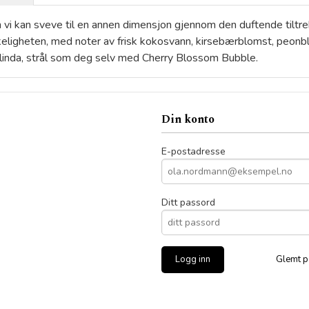
n vi kan sveve til en annen dimensjon gjennom den duftende tiltr
keligheten, med noter av frisk kokosvann, kirsebærblomst, peonbla
Glinda, strål som deg selv med Cherry Blossom Bubble.
Din konto
E-postadresse
Ditt passord
Glemt p