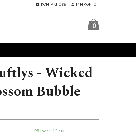
KONTAKT OSS
MIN KONTO
0
uftlys - Wicked
ossom Bubble
På lager: 15 stk.