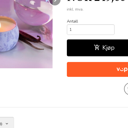
inkl. mva.
Antall
Kjøp
0)