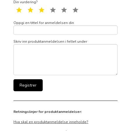
Din vurdering?
1 star
2 star
3 star
4 star
5 star
6 star
Oppgi en tittel for anmeldelsen din
Skriv inn produktanmeldelsen i feltet under
Retningslinjer for produktanmeldelser:
Hva skal en produktanmeldelse inneholde?