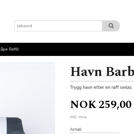
åpe Refill
Havn Barb
Trygg havn etter en røff seilas
Pris
NOK
259,00
inkl. mva.
Antall