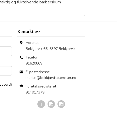
emaktig og fuktgivende barberskum.
Kontakt oss
Adresse
Bekkjarvik 66
,
5397
Bekkjarvik
Telefon
91620869
E-postadresse
marius@bekkjarvikblomster.no
assord?
Foretaksregisteret
914917379