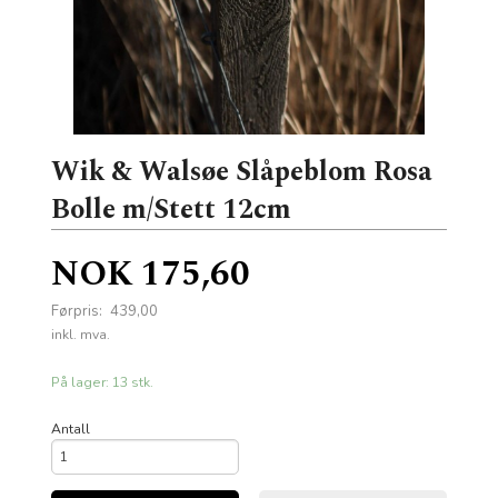
Wik & Walsøe Slåpeblom Rosa
Bolle m/Stett 12cm
Tilbud
NOK
175,60
Førpris:
439,00
Rabatt
inkl. mva.
På lager: 13 stk.
Antall