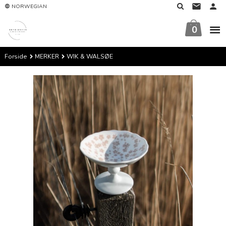
Gå
NORWEGIAN
til
innholdet
0
Forside
MERKER
WIK & WALSØE