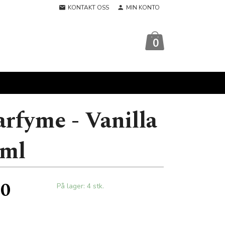
KONTAKT OSS
MIN KONTO
0
rfyme - Vanilla
5ml
00
På lager: 4 stk.