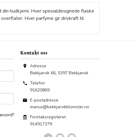
ed din hudkjemi. Hver spesialdesignede flaske
verflater. Hver parfyme gir drivkraft til
Kontakt oss
Adresse
Bekkjarvik 66
,
5397
Bekkjarvik
Telefon
91620869
E-postadresse
marius@bekkjarvikblomster.no
assord?
Foretaksregisteret
914917379