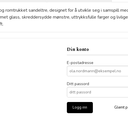
v og romtrukket sandeltre, designet for å utvikle seg i samspill m
t glass, skreddersydde mønstre, uttrykksfulle farger og livlige o
t.
Din konto
E-postadresse
Ditt passord
Glemt p