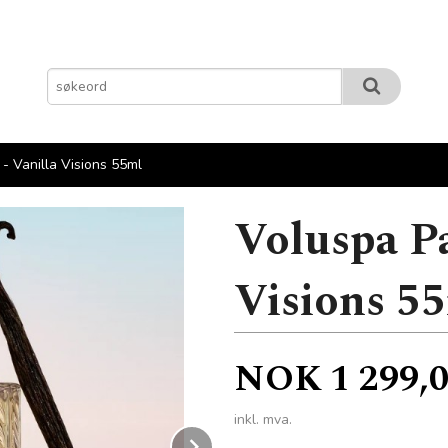
- Vanilla Visions 55ml
Voluspa Pa
Visions 5
Pris
NOK
1 299,
inkl. mva.
Next