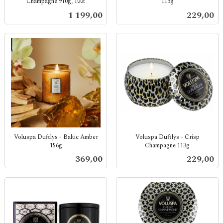
Champagne 910g, 100t
113g
inkl.
inkl.
Pris
Pris
1 199,00
229,00
mva.
mva.
Voluspa Duftlys - Baltic Amber
Voluspa Duftlys - Crisp
156g
Champagne 113g
inkl.
inkl.
Pris
Pris
369,00
229,00
mva.
mva.