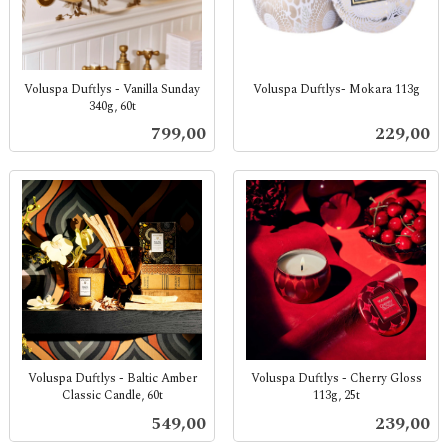
Voluspa Duftlys - Vanilla Sunday
Voluspa Duftlys- Mokara 113g
340g, 60t
inkl.
inkl.
mva.
Pris
Pris
799,00
229,00
mva.
Voluspa Duftlys - Baltic Amber
Voluspa Duftlys - Cherry Gloss
Classic Candle, 60t
113g, 25t
inkl.
inkl.
Pris
Pris
549,00
239,00
mva.
mva.