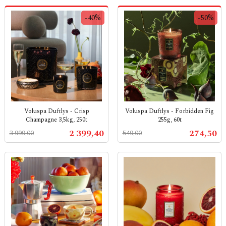
-40%
-50%
Voluspa Duftlys - Crisp
Voluspa Duftlys - Forbidden Fig
Champagne 3,5kg, 250t
255g, 60t
Rabatt
inkl.
Rabatt
inkl.
Tilbud
Tilbud
2 399,40
274,50
3 999,00
549,00
mva.
mva.