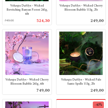
Voluspa Duftlys - Wicked
Voluspa Duftlys - Wicked Cherry
Bewitching Banyan Forest 241g,
Blossom Bubble 113g, 25t
60t
inkl.
Rabatt
inkl.
mva.
Tilbud
Pris
524,30
249,00
749,00
mva.
Voluspa Duftlys - Wicked Cherry
Voluspa Duftlys - Wicked Palo
Blossom Bubble 241g, 60t
Santo Spells 113g, 25t
inkl.
inkl.
Pris
Pris
749,00
249,00
mva.
mva.
-40%