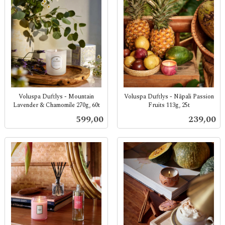
Voluspa Duftlys - Mountain
Voluspa Duftlys - Nãpali Passion
Lavender & Chamomile 270g, 60t
Fruits 113g, 25t
inkl.
inkl.
Pris
Pris
599,00
239,00
mva.
mva.