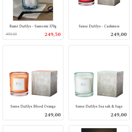
Ramó Duftlys - Santorini 370g
Sense Duftlys - Cashmere
Rabatt
inkl.
inkl.
Tilbud
Pris
249,50
249,00
499,00
mva.
mva.
Sense Duftlys Blood Orange
Sense Duftlys Sea salt & Sage
inkl.
inkl.
Pris
Pris
249,00
249,00
mva.
mva.