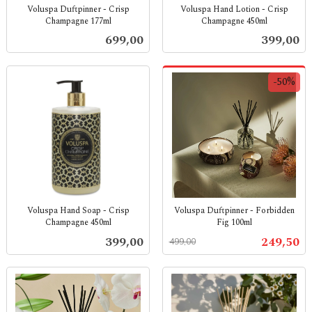
Voluspa Duftpinner - Crisp
Voluspa Hand Lotion - Crisp
Champagne 177ml
Champagne 450ml
inkl.
inkl.
Pris
Pris
699,00
399,00
mva.
mva.
-50%
Voluspa Hand Soap - Crisp
Voluspa Duftpinner - Forbidden
Champagne 450ml
Fig 100ml
inkl.
Rabatt
inkl.
Pris
Tilbud
399,00
249,50
499,00
mva.
mva.