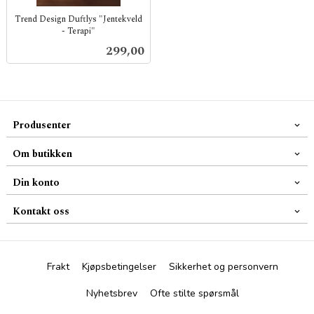
Trend Design Duftlys "Jentekveld
- Terapi"
inkl.
Pris
299,00
mva.
Produsenter
Om butikken
Din konto
Kontakt oss
Frakt
Kjøpsbetingelser
Sikkerhet og personvern
Nyhetsbrev
Ofte stilte spørsmål