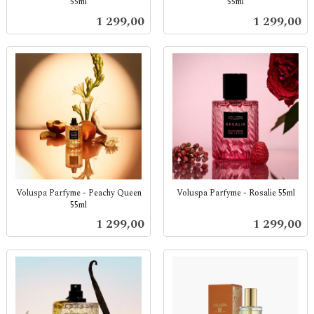
55ml
55ml
inkl.
inkl.
Pris
Pris
1 299,00
1 299,00
mva.
mva.
Voluspa Parfyme - Peachy Queen
Voluspa Parfyme - Rosalie 55ml
55ml
inkl.
inkl.
mva.
Pris
Pris
1 299,00
1 299,00
mva.