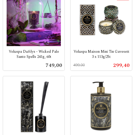
Voluspa Duftlys - Wicked Palo
Voluspa Maison Mini Tin Gavesett
Santo Spells 241g, 60t
3 x 113g/25t
inkl.
Rabatt
inkl.
Pris
Tilbud
749,00
299,40
499,00
mva.
mva.