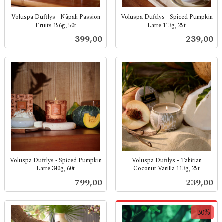
Voluspa Duftlys - Nãpali Passion
Voluspa Duftlys - Spiced Pumpkin
Fruits 156g, 50t
Latte 113g, 25t
inkl.
inkl.
Pris
Pris
399,00
239,00
mva.
mva.
Voluspa Duftlys - Spiced Pumpkin
Voluspa Duftlys - Tahitian
Latte 340g, 60t
Coconut Vanilla 113g, 25t
inkl.
inkl.
Pris
Pris
799,00
239,00
mva.
mva.
-30%