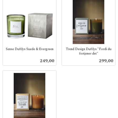
Sense Duftlys Suede & Evergreen
Trend Design Duftlys "Fordi du
fortjener det"
inkl.
inkl.
mva.
Pris
Pris
249,00
299,00
mva.