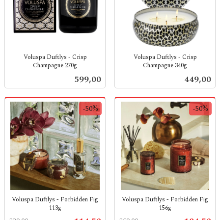
Voluspa Duftlys - Crisp
Voluspa Duftlys - Crisp
Champagne 270g
Champagne 340g
inkl.
inkl.
Pris
Pris
599,00
449,00
mva.
mva.
-50%
-50%
Voluspa Duftlys - Forbidden Fig
Voluspa Duftlys - Forbidden Fig
113g
156g
Rabatt
inkl.
Rabatt
inkl.