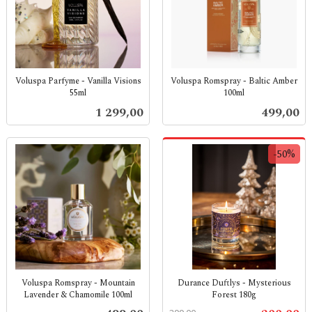
Voluspa Parfyme - Vanilla Visions
Voluspa Romspray - Baltic Amber
55ml
100ml
inkl.
inkl.
Pris
Pris
1 299,00
499,00
mva.
mva.
-50%
Voluspa Romspray - Mountain
Durance Duftlys - Mysterious
Lavender & Chamomile 100ml
Forest 180g
inkl.
Rabatt
inkl.