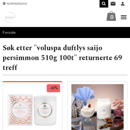
Gå
NORWEGIAN
til
innholdet
0
Forside
Søk etter "voluspa duftlys saijo
persimmon 510g 100t" returnerte 69
treff
-40%