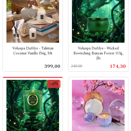
Voluspa Duftlys - Tahitian
Voluspa Duftlys - Wicked
Coconut Vanilla 156g, 50t
Bewitching Banyan Forest 113g,
25t
inkl.
Rabatt
inkl.
mva.
Pris
Tilbud
399,00
174,30
249,00
mva.
-30%