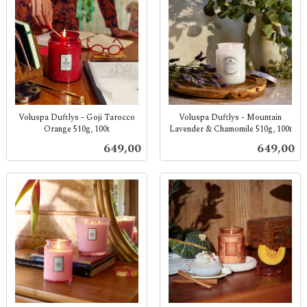
Voluspa Duftlys - Goji Tarocco
Voluspa Duftlys - Mountain
Orange 510g, 100t
Lavender & Chamomile 510g, 100t
inkl.
inkl.
Pris
Pris
649,00
649,00
mva.
mva.