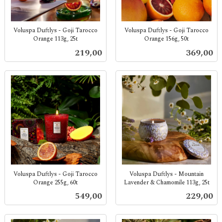
Voluspa Duftlys - Goji Tarocco
Voluspa Duftlys - Goji Tarocco
Orange 113g, 25t
Orange 156g, 50t
inkl.
inkl.
Pris
Pris
219,00
369,00
mva.
mva.
Voluspa Duftlys - Goji Tarocco
Voluspa Duftlys - Mountain
Orange 255g, 60t
Lavender & Chamomile 113g, 25t
inkl.
inkl.
Pris
Pris
549,00
229,00
mva.
mva.