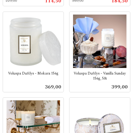
Tilbud
Tilbud
114,50
184,50
229,00
369,00
mva.
mva.
Voluspa Duftlys - Mokara 156g
Voluspa Duftlys - Vanilla Sunday
156g, 50t
inkl.
inkl.
mva.
Pris
Pris
369,00
399,00
mva.