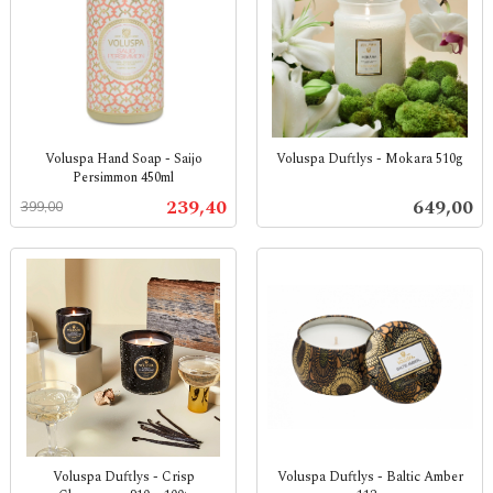
Voluspa Hand Soap - Saijo
Voluspa Duftlys - Mokara 510g
Persimmon 450ml
inkl.
Rabatt
inkl.
mva.
Tilbud
Pris
239,40
649,00
399,00
mva.
Voluspa Duftlys - Crisp
Voluspa Duftlys - Baltic Amber