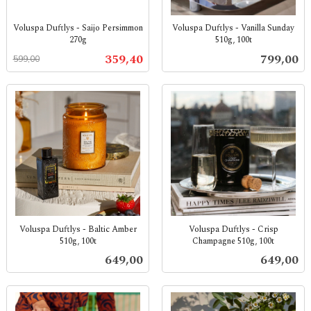
Voluspa Duftlys - Saijo Persimmon
Voluspa Duftlys - Vanilla Sunday
270g
510g, 100t
Rabatt
inkl.
inkl.
Tilbud
Pris
359,40
799,00
599,00
mva.
mva.
Voluspa Duftlys - Baltic Amber
Voluspa Duftlys - Crisp
510g, 100t
Champagne 510g, 100t
inkl.
inkl.
Pris
Pris
649,00
649,00
mva.
mva.