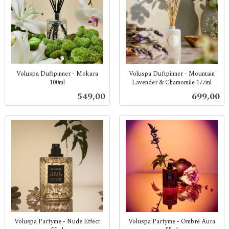
Voluspa Duftpinner - Mokara
Voluspa Duftpinner - Mountain
100ml
Lavender & Chamomile 177ml
inkl.
inkl.
Pris
Pris
549,00
699,00
mva.
mva.
Voluspa Parfyme - Nude Effect
Voluspa Parfyme - Ombré Aura