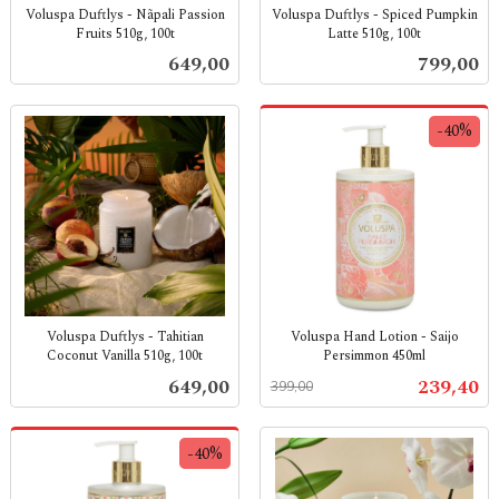
Voluspa Duftlys - Nãpali Passion
Voluspa Duftlys - Spiced Pumpkin
Fruits 510g, 100t
Latte 510g, 100t
inkl.
inkl.
Pris
Pris
649,00
799,00
mva.
mva.
-40%
Voluspa Duftlys - Tahitian
Voluspa Hand Lotion - Saijo
Coconut Vanilla 510g, 100t
Persimmon 450ml
inkl.
Rabatt
inkl.
Pris
Tilbud
649,00
239,40
399,00
mva.
mva.
-40%