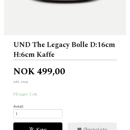
UND The Legacy Bolle D:16cm
H:6cm Kaffe
Pris
NOK
499,00
inkl. mva.
På lager: 3 stk.
Antall
Kjøp
Ønskeliste