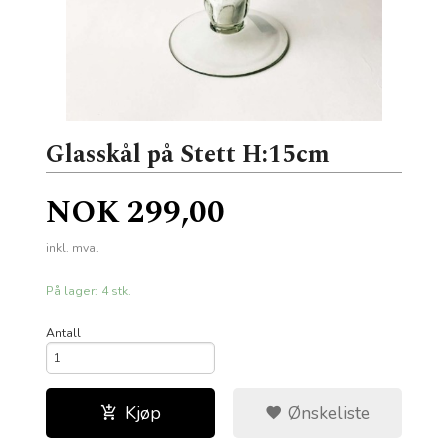
Glasskål på Stett H:15cm
Pris
NOK
299,00
inkl. mva.
På lager: 4 stk.
Antall
Kjøp
Ønskeliste