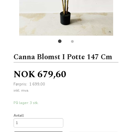
Canna Blomst I Potte 147 Cm
Tilbud
NOK
679,60
Førpris:
1 699,00
Rabatt
inkl. mva.
På lager: 3 stk.
Antall