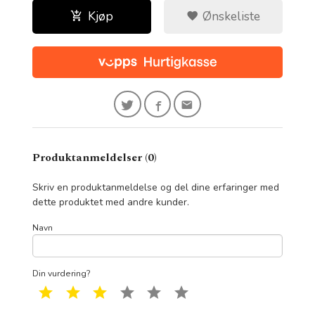
Kjøp
Ønskeliste
Produktanmeldelser (0)
Skriv en produktanmeldelse og del dine erfaringer med
dette produktet med andre kunder.
Navn
Din vurdering?
1 star
2 star
3 star
4 star
5 star
6 star