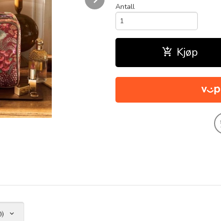
Antall
Kjøp
0)