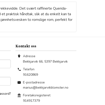
rekkevidde. Det svært raffinerte Querida-
t praktisk håndtak, slik at du enkelt kan ta
 skjønnhetsvesken to romslige rom, perfekt for
Kontakt oss
Adresse
Bekkjarvik 66
,
5397
Bekkjarvik
Telefon
91620869
E-postadresse
marius@bekkjarvikblomster.no
assord?
Foretaksregisteret
914917379