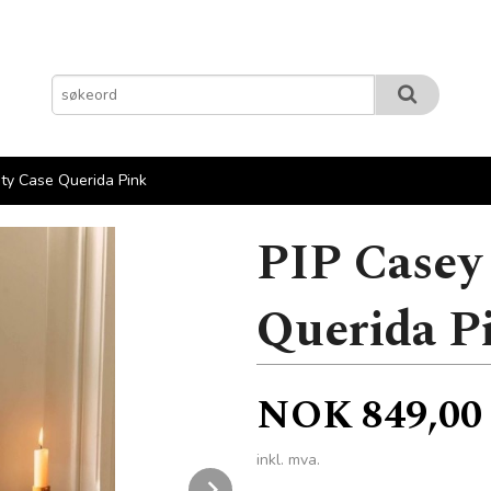
ty Case Querida Pink
PIP Casey
Querida P
Pris
NOK
849,00
inkl. mva.
Next