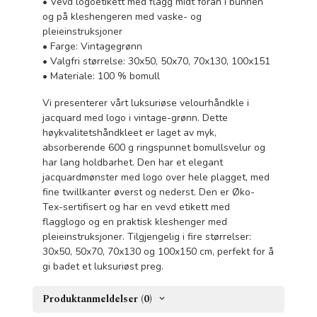
• Vevd logoetikett med flagg midt foran i bunnen
og på kleshengeren med vaske- og
pleieinstruksjoner
• Farge: Vintagegrønn
• Valgfri størrelse: 30x50, 50x70, 70x130, 100x151
• Materiale: 100 % bomull
Vi presenterer vårt luksuriøse velourhåndkle i
jacquard med logo i vintage-grønn. Dette
høykvalitetshåndkleet er laget av myk,
absorberende 600 g ringspunnet bomullsvelur og
har lang holdbarhet. Den har et elegant
jacquardmønster med logo over hele plagget, med
fine twillkanter øverst og nederst. Den er Øko-
Tex-sertifisert og har en vevd etikett med
flagglogo og en praktisk kleshenger med
pleieinstruksjoner. Tilgjengelig i fire størrelser:
30x50, 50x70, 70x130 og 100x150 cm, perfekt for å
gi badet et luksuriøst preg.
Produktanmeldelser (0)