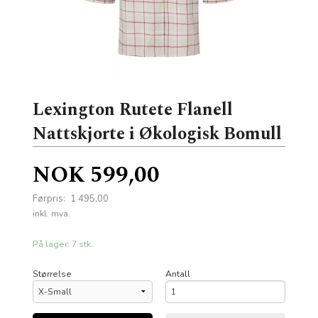
Lexington Rutete Flanell
Nattskjorte i Økologisk Bomull
Tilbud
NOK
599,00
Førpris:
1 495,00
Rabatt
inkl. mva.
På lager: 7 stk.
Størrelse
Antall