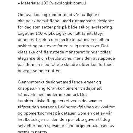
• Materiale: 100 % økologisk bomull
Omfavn koselig komfort med vår nattkjole i
økologisk bomullflanell med rutemønster, designet
for deg som setter pris på både stil og avslapning.
Laget av 100 % økologisk bomullflanell tilbyr
denne nattkjolen den perfekte balansen mellom
mykhet og pustevne for en rolig natts søvn. Det
klassiske grå flerruttede mønsteret bringer tidløs
eleganse til din kveldsrutine, mens den avslappede
passformen med fallete skuldre sikrer komfortabel
bevegelse hele natten.
Gjennomtenkt designet med lange ermer og
knappelukning foran kombinerer tradisjonelt
håndverk med moderne komfort. Det
karakteristiske flaggmerket ved sidesømmen
tilfører den særegne Lexington-følelsen av kvalitet
og oppmerksomhet på detaljer. Som en del av vår
høstkolleksjon er den den perfekte gaven til deg
selv eller noen spesielle som fortjener luksusen av
premium nattøy.