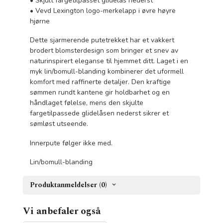
• Skjult fargetilpasset glidelås nederst
• Vevd Lexington logo-merkelapp i øvre høyre
hjørne
Dette sjarmerende putetrekket har et vakkert
brodert blomsterdesign som bringer et snev av
naturinspirert eleganse til hjemmet ditt. Laget i en
myk lin/bomull-blanding kombinerer det uformell
komfort med raffinerte detaljer. Den kraftige
sømmen rundt kantene gir holdbarhet og en
håndlaget følelse, mens den skjulte
fargetilpassede glidelåsen nederst sikrer et
sømløst utseende.
Innerpute følger ikke med.
Lin/bomull-blanding
Produktanmeldelser (0)
Vi anbefaler også