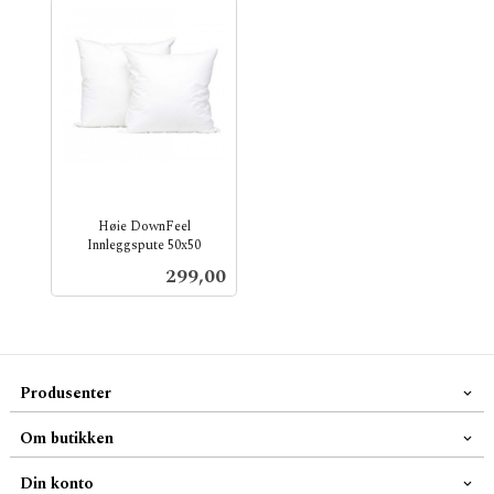
Høie DownFeel
Innleggspute 50x50
inkl.
Pris
299,00
mva.
Produsenter
Om butikken
Din konto