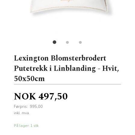
Lexington Blomsterbrodert
Putetrekk i Linblanding - Hvit,
50x50cm
Tilbud
NOK
497,50
Førpris:
995,00
Rabatt
inkl. mva.
På lager: 1 stk.