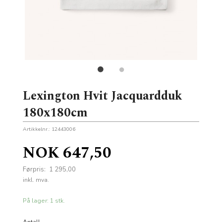
Lexington Hvit Jacquardduk
180x180cm
Artikkelnr.:
12443006
Tilbud
NOK
647,50
Førpris:
1 295,00
Rabatt
inkl. mva.
På lager: 1 stk.
Antall