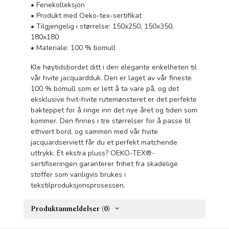
• Feriekolleksjon
• Produkt med Oeko-tex-sertifikat
• Tilgjengelig i størrelse: 150x250, 150x350,
180x180
• Materiale: 100 % bomull
Kle høytidsbordet ditt i den elegante enkelheten til
vår hvite jacquardduk. Den er laget av vår fineste
100 % bomull som er lett å ta vare på, og det
eksklusive hvit-hvite rutemønsteret er det perfekte
bakteppet for å ringe inn det nye året og tiden som
kommer. Den finnes i tre størrelser for å passe til
ethvert bord, og sammen med vår hvite
jacquardserviett får du et perfekt matchende
uttrykk. Et ekstra pluss? OEKO-TEX®-
sertifiseringen garanterer frihet fra skadelige
stoffer som vanligvis brukes i
tekstilproduksjonsprosessen.
Produktanmeldelser (0)