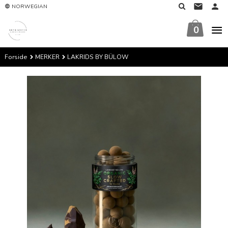
Gå
NORWEGIAN
til
innholdet
0
Forside
MERKER
LAKRIDS BY BÜLOW