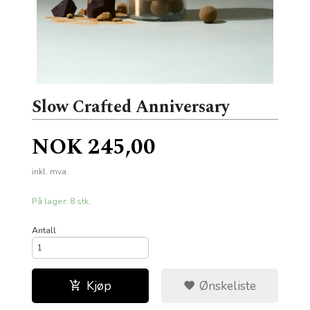
Slow Crafted Anniversary
Pris
NOK
245,00
inkl. mva.
På lager: 8 stk.
Antall
Kjøp
Ønskeliste