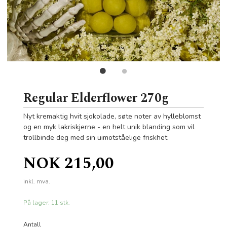
Regular Elderflower 270g
Nyt kremaktig hvit sjokolade, søte noter av hylleblomst
og en myk lakriskjerne - en helt unik blanding som vil
trollbinde deg med sin uimotståelige friskhet.
Pris
NOK
215,00
inkl. mva.
På lager: 11 stk.
Antall