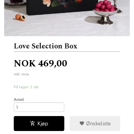
Love Selection Box
Pris
NOK
469,00
inkl. mva.
På lager: 1 stk.
Antall
Kjøp
Ønskeliste