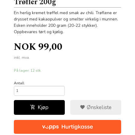
Trøfler 200g
En herlig kremet trøffel med smak av chili. Trøflene er
drysset med kakaopulver og smelter virkelig i munnen.
Esken inneholder 200 gram (20-22 stykker).
Oppbevares tørt og kjølig.
Pris
NOK
99,00
inkl. mva.
På lager: 12 stk.
Antall
Kjøp
Ønskeliste