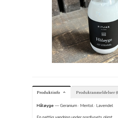
Produktinfo
Produktanmeldelser (
Håløyge
— Geranium · Mentol · Lavendel
En nattlig vandring under nordlysets glimt