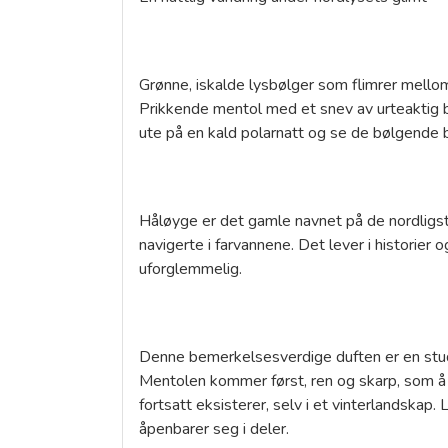
Grønne, iskalde lysbølger som flimrer mellom
Prikkende mentol med et snev av urteaktig 
ute på en kald polarnatt og se de bølgende 
Håløyge er det gamle navnet på de nordligste
navigerte i farvannene. Det lever i historie
uforglemmelig.
Denne bemerkelsesverdige duften er en studi
Mentolen kommer først, ren og skarp, som å p
fortsatt eksisterer, selv i et vinterlandskap.
åpenbarer seg i deler.