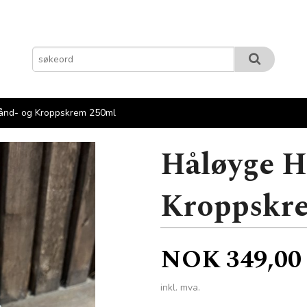
ånd- og Kroppskrem 250ml
Håløyge H
Kroppskr
Pris
NOK
349,00
inkl. mva.