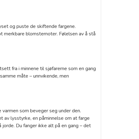
lyset og puste de skiftende fargene.
t merkbare blomsternoter. Følelsen av å stå
sett fra i minnene til sjøfarerne som en gang
 på samme måte – unnvikende, men
ede varmen som beveger seg under den.
mt av lysstyrke, en påminnelse om at farge
å jorde. Du fanger ikke alt på en gang – det