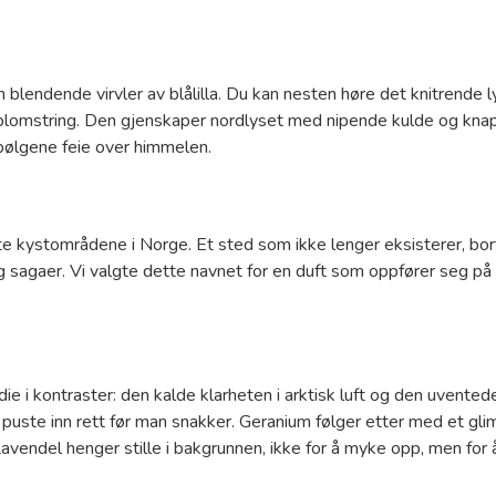
 blendende virvler av blålilla. Du kan nesten høre det knitrende 
blomstring. Den gjenskaper nordlyset med nipende kulde og knap
bølgene feie over himmelen.
 kystområdene i Norge. Et sted som ikke lenger eksisterer, bort
r og sagaer. Vi valgte dette navnet for en duft som oppfører seg
e i kontraster: den kalde klarheten i arktisk luft og den uvent
uste inn rett før man snakker. Geranium følger etter med et gli
 Lavendel henger stille i bakgrunnen, ikke for å myke opp, men for 