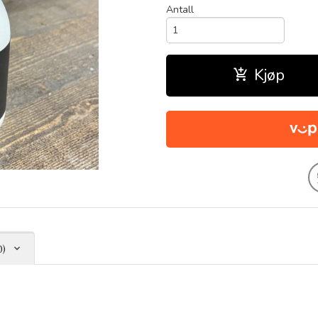
Antall
Kjøp
0)