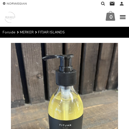
Gå
NORWEGIAN
til
innholdet
0
Forside
MERKER
FITJAR ISLANDS