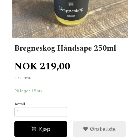
Bregneskog Håndsåpe 250ml
Pris
NOK
219,00
inkl. mva.
På lager: 18 stk.
Antall
Kjøp
Ønskeliste