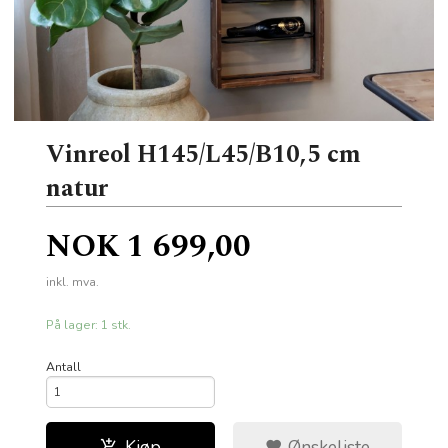
Vinreol H145/L45/B10,5 cm
natur
Pris
NOK
1 699,00
inkl. mva.
På lager: 1 stk.
Antall
Kjøp
Ønskeliste