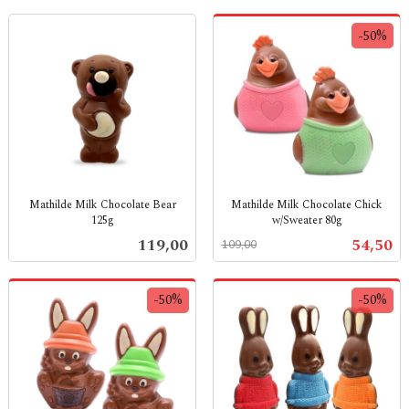
-50%
Mathilde Milk Chocolate Bear
Mathilde Milk Chocolate Chick
125g
w/Sweater 80g
inkl.
Rabatt
inkl.
Pris
Tilbud
119,00
54,50
109,00
mva.
mva.
-50%
-50%