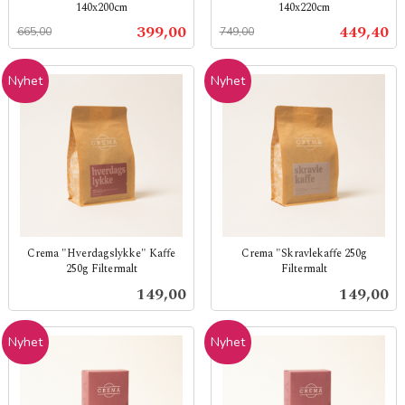
140x200cm
140x220cm
Rabatt
inkl.
Rabatt
inkl.
Tilbud
Tilbud
399,00
449,40
665,00
749,00
mva.
mva.
Nyhet
Nyhet
Crema "Hverdagslykke" Kaffe
Crema "Skravlekaffe 250g
250g Filtermalt
Filtermalt
inkl.
inkl.
Pris
Pris
149,00
149,00
mva.
mva.
Nyhet
Nyhet