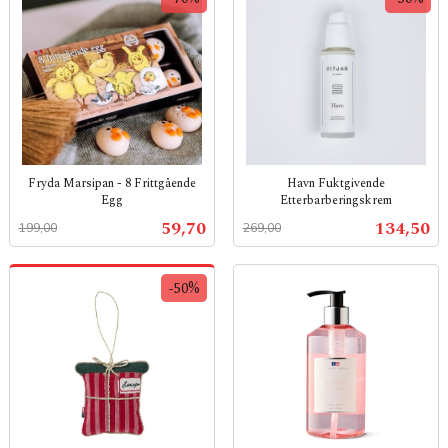
Fryda Marsipan - 8 Frittgående
Havn Fuktgivende
Egg
Etterbarberingskrem
Rabatt
inkl.
Rabatt
inkl.
Tilbud
Tilbud
59,70
134,50
199,00
269,00
mva.
mva.
-50%