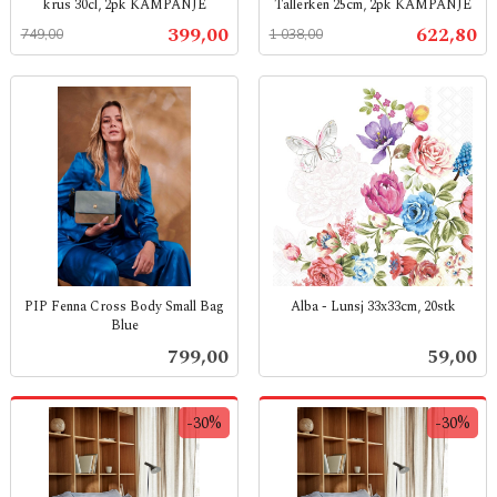
krus 30cl, 2pk KAMPANJE
Tallerken 25cm, 2pk KAMPANJE
Rabatt
inkl.
Rabatt
inkl.
Tilbud
Tilbud
399,00
622,80
749,00
1 038,00
mva.
mva.
PIP Fenna Cross Body Small Bag
Alba - Lunsj 33x33cm, 20stk
Blue
inkl.
inkl.
mva.
Pris
Pris
799,00
59,00
mva.
-30%
-30%