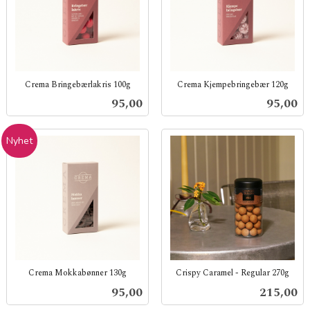
Crema Bringebærlakris 100g
Crema Kjempebringebær 120g
inkl.
inkl.
Pris
Pris
95,00
95,00
mva.
mva.
Nyhet
Crema Mokkabønner 130g
Crispy Caramel - Regular 270g
inkl.
inkl.
Pris
Pris
95,00
215,00
mva.
mva.