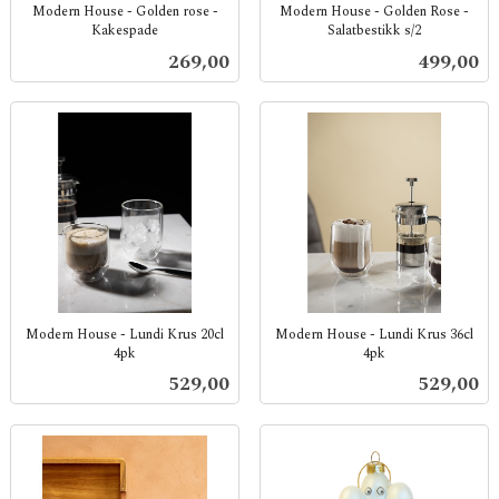
Modern House - Golden rose -
Modern House - Golden Rose -
Kakespade
Salatbestikk s/2
inkl.
inkl.
Pris
Pris
269,00
499,00
mva.
mva.
Modern House - Lundi Krus 20cl
Modern House - Lundi Krus 36cl
4pk
4pk
inkl.
inkl.
Pris
Pris
529,00
529,00
mva.
mva.