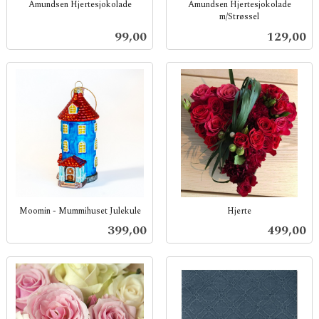
Amundsen Hjertesjokolade
Amundsen Hjertesjokolade
m/Strøssel
inkl.
inkl.
mva.
Pris
Pris
99,00
129,00
mva.
Moomin - Mummihuset Julekule
Hjerte
inkl.
inkl.
Pris
Pris
399,00
499,00
mva.
mva.