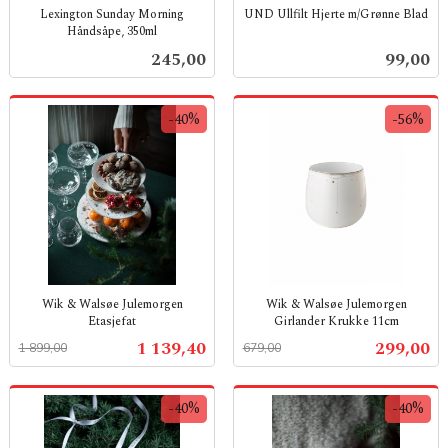
Lexington Sunday Morning
UND Ullfilt Hjerte m/Grønne Blad
Håndsåpe, 350ml
inkl.
inkl.
mva.
Pris
Pris
245,00
99,00
mva.
-40%
-56%
Wik & Walsøe Julemorgen
Wik & Walsøe Julemorgen
Etasjefat
Girlander Krukke 11cm
Rabatt
inkl.
Rabatt
inkl.
Tilbud
Tilbud
1 139,40
299,00
1 899,00
679,00
mva.
mva.
-40%
-40%