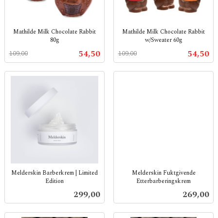
Mathilde Milk Chocolate Rabbit
Mathilde Milk Chocolate Rabbit
80g
w/Sweater 60g
Rabatt
inkl.
Rabatt
inkl.
Tilbud
Tilbud
54,50
54,50
109,00
109,00
mva.
mva.
Melderskin Barberkrem | Limited
Melderskin Fuktgivende
Edition
Etterbarberingskrem
inkl.
inkl.
Pris
Pris
299,00
269,00
mva.
mva.