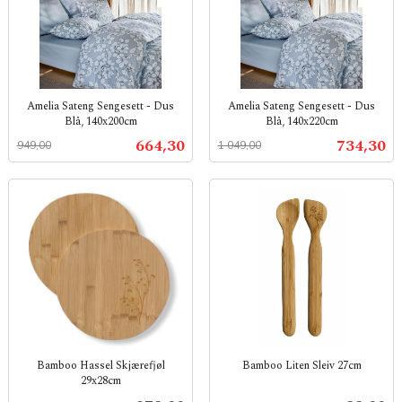
Amelia Sateng Sengesett - Dus
Amelia Sateng Sengesett - Dus
Blå, 140x200cm
Blå, 140x220cm
Rabatt
inkl.
Rabatt
inkl.
Tilbud
Tilbud
664,30
734,30
949,00
1 049,00
mva.
mva.
Bamboo Hassel Skjærefjøl
Bamboo Liten Sleiv 27cm
29x28cm
inkl.
inkl.
mva.