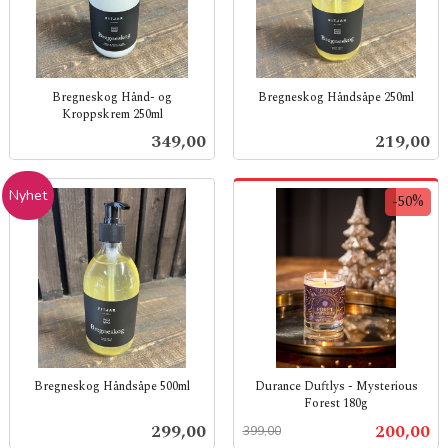
Bregneskog Hånd- og
Bregneskog Håndsåpe 250ml
Kroppskrem 250ml
inkl.
inkl.
mva.
Pris
Pris
349,00
219,00
mva.
Nyhet
-50%
Bregneskog Håndsåpe 500ml
Durance Duftlys - Mysterious
Forest 180g
inkl.
Rabatt
inkl.
mva.
Pris
Tilbud
299,00
200,00
399,00
mva.