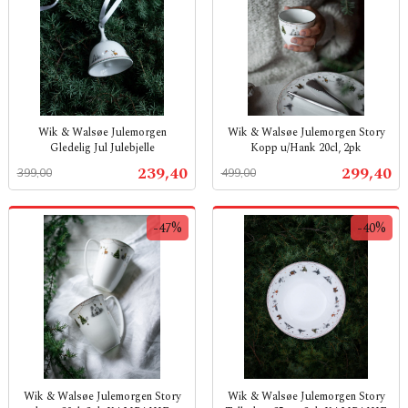
Wik & Walsøe Julemorgen
Wik & Walsøe Julemorgen Story
Gledelig Jul Julebjelle
Kopp u/Hank 20cl, 2pk
Rabatt
inkl.
Rabatt
inkl.
Tilbud
Tilbud
239,40
299,40
399,00
499,00
mva.
mva.
-47%
-40%
Wik & Walsøe Julemorgen Story
Wik & Walsøe Julemorgen Story