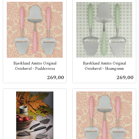
Bjørklund Amitto Original
Bjørklund Amitto Original
Ostehøvel - Pudderrosa
Ostehøvel - Skumgrønn
inkl.
inkl.
Pris
Pris
269,00
269,00
mva.
mva.