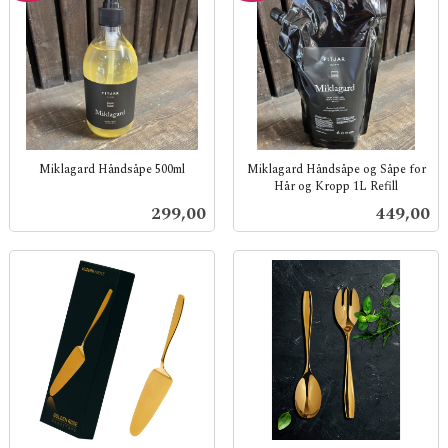
Miklagard Håndsåpe 500ml
Miklagard Håndsåpe og Såpe for
Hår og Kropp 1L Refill
inkl.
inkl.
mva.
Pris
Pris
299,00
449,00
mva.