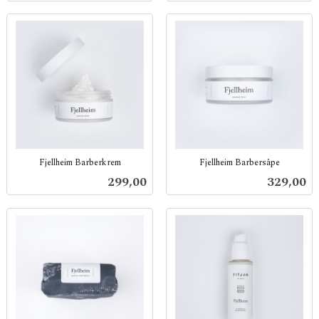
Fjellheim Barberkrem
Fjellheim Barbersåpe
inkl.
inkl.
Pris
Pris
299,00
329,00
mva.
mva.