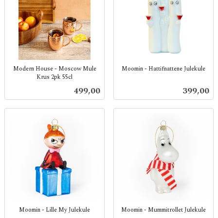
Modern House - Moscow Mule
Moomin - Hattifnattene Julekule
Krus 2pk 55cl
inkl.
inkl.
mva.
Pris
Pris
499,00
399,00
mva.
Moomin - Lille My Julekule
Moomin - Mummitrollet Julekule
inkl.
inkl.