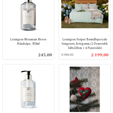
Lexington Mountain Rivers
Lexington Stripet Bomullspercale
Håndsåpe, 350ml
Sengesett, hvit/grønn (2 Dynetrekk
140x220cm + 4 Putetrekk)
inkl.
Rabatt
inkl.
mva.
Pris
Tilbud
245,00
2 199,00
5 980,00
mva.