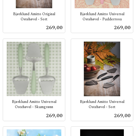
Bjørklund Amitto Original
Bjørklund Amitto Universal
Ostehøvel - Sort
Ostehøvel - Pudderrosa
inkl.
inkl.
Pris
Pris
269,00
269,00
mva.
mva.
Bjørklund Amitto Universal
Bjørklund Amitto Universal
Ostehøvel - Skumgrønn
Ostehøvel - Sort
inkl.
inkl.
Pris
Pris
269,00
269,00
mva.
mva.