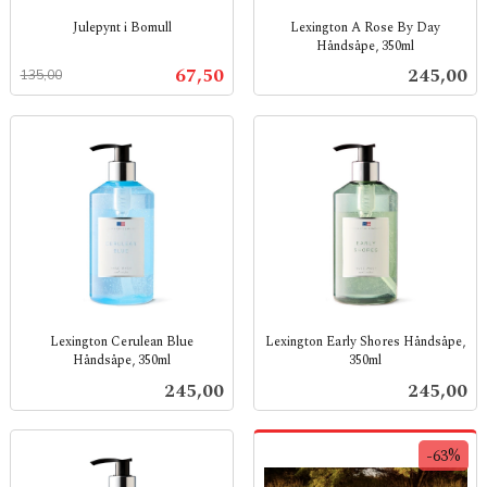
Julepynt i Bomull
Lexington A Rose By Day
Håndsåpe, 350ml
Rabatt
inkl.
inkl.
mva.
Tilbud
Pris
67,50
245,00
135,00
mva.
Lexington Cerulean Blue
Lexington Early Shores Håndsåpe,
Håndsåpe, 350ml
350ml
inkl.
inkl.
Pris
Pris
245,00
245,00
mva.
mva.
-63%