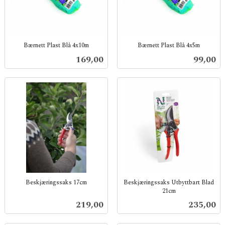
Bærnett Plast Blå 4x10m
Bærnett Plast Blå 4x5m
inkl.
inkl.
Pris
Pris
169,00
99,00
mva.
mva.
Beskjæringssaks 17cm
Beskjæringssaks Utbyttbart Blad
21cm
inkl.
inkl.
mva.
Pris
Pris
219,00
235,00
mva.