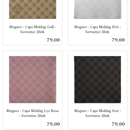
Magnor - Cape Middag Gull -
Magnor - Cape Middag Hvit -
Servietter 20stk
Servietter 20stk
inkl.
inkl.
Pris
Pris
79,00
79,00
mva.
mva.
Magnor - Cape Middag Lys Rosa
Magnor - Cape Middag Sort -
- Servietter 20stk
Servietter 20stk
inkl.
inkl.
Pris
Pris
79,00
79,00
mva.
mva.