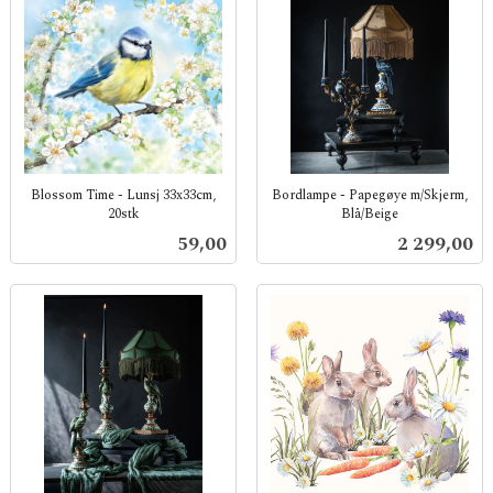
Blossom Time - Lunsj 33x33cm,
Bordlampe - Papegøye m/Skjerm,
20stk
Blå/Beige
inkl.
inkl.
Pris
Pris
59,00
2 299,00
mva.
mva.