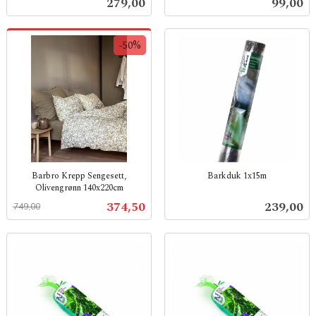
Pris
Pris
279,00
99,00
mva.
-50%
Barbro Krepp Sengesett,
Barkduk 1x15m
Olivengrønn 140x220cm
inkl.
Rabatt
inkl.
mva.
Tilbud
Pris
374,50
239,00
749,00
mva.