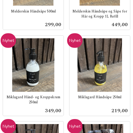
Melderskin Håndsåpe 500ml
Melderskin Håndsåpe og Såpe for
Hår og Kropp 1L Refill
inkl.
inkl.
mva.
Pris
Pris
299,00
449,00
mva.
Nyhet
Nyhet
Miklagard Hånd- og Kroppskrem
Miklagard Håndsåpe 250ml
250ml
inkl.
inkl.
mva.
Pris
Pris
349,00
219,00
mva.
Nyhet
Nyhet