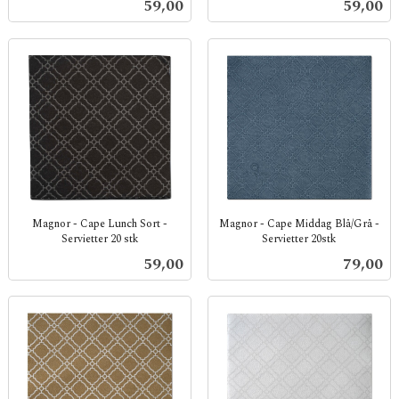
Pris
Pris
59,00
59,00
mva.
mva.
Magnor - Cape Lunch Sort -
Magnor - Cape Middag Blå/Grå -
Servietter 20 stk
Servietter 20stk
inkl.
inkl.
Pris
Pris
59,00
79,00
mva.
mva.