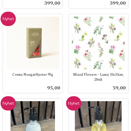
Pris
Pris
399,00
399,00
mva.
mva.
Nyhet
Crema NougatHjerter 95g
Mixed Flowers - Lunsj 33x33cm,
20stk
inkl.
inkl.
mva.
Pris
Pris
95,00
59,00
mva.
Nyhet
Nyhet