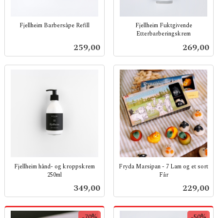
Fjellheim Barbersåpe Refill
Fjellheim Fuktgivende
Etterbarberings­krem
inkl.
inkl.
mva.
Pris
Pris
259,00
269,00
mva.
Fjellheim hånd- og kroppskrem
Fryda Marsipan - 7 Lam og et sort
250ml
Får
inkl.
inkl.
Pris
Pris
349,00
229,00
mva.
mva.
-70%
-50%