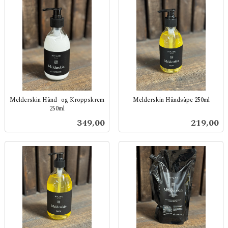
Melderskin Hånd- og Kroppskrem
Melderskin Håndsåpe 250ml
250ml
inkl.
inkl.
mva.
Pris
Pris
349,00
219,00
mva.