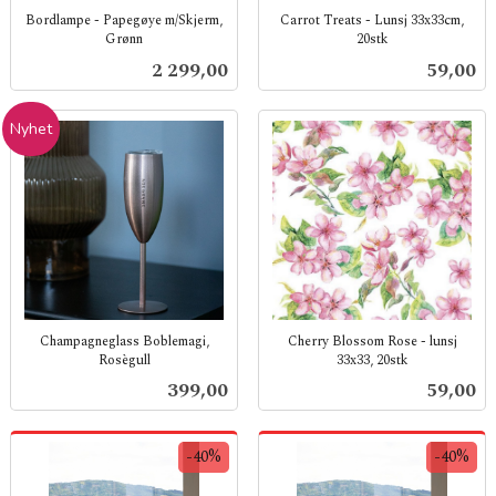
Bordlampe - Papegøye m/Skjerm,
Carrot Treats - Lunsj 33x33cm,
Grønn
20stk
inkl.
inkl.
Pris
Pris
2 299,00
59,00
mva.
mva.
Nyhet
Champagneglass Boblemagi,
Cherry Blossom Rose - lunsj
Rosègull
33x33, 20stk
inkl.
inkl.
Pris
Pris
399,00
59,00
mva.
mva.
-40%
-40%