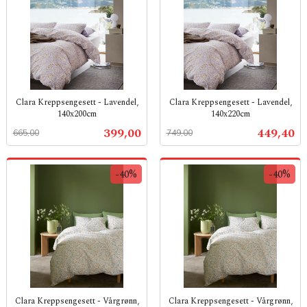
Clara Kreppsengesett - Lavendel,
Clara Kreppsengesett - Lavendel,
140x200cm
140x220cm
Rabatt
inkl.
Rabatt
inkl.
Tilbud
Tilbud
399,00
449,40
665,00
749,00
mva.
mva.
-40%
-40%
Clara Kreppsengesett - Vårgrønn,
Clara Kreppsengesett - Vårgrønn,