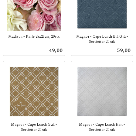
Madison - Kaffe 25x25cm, 20stk
Magnor - Cape Lunch Blå Grå -
Servietter 20 stk
inkl.
inkl.
mva.
Pris
Pris
49,00
59,00
mva.
Magnor - Cape Lunch Gull -
Magnor - Cape Lunch Hvit -
Servietter 20 stk
Servietter 20 stk
inkl.
inkl.