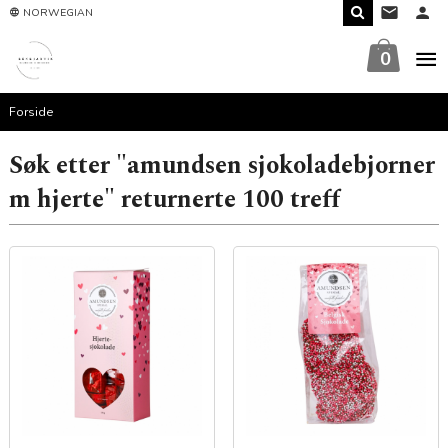
Gå
NORWEGIAN
til
innholdet
0
Forside
Søk etter "amundsen sjokoladebjorner
m hjerte" returnerte 100 treff