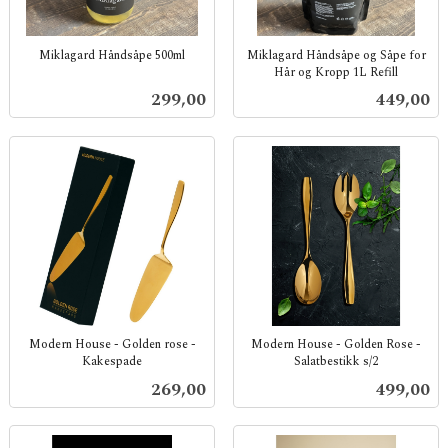
Miklagard Håndsåpe 500ml
Miklagard Håndsåpe og Såpe for
Hår og Kropp 1L Refill
inkl.
inkl.
mva.
Pris
Pris
299,00
449,00
mva.
Modern House - Golden rose -
Modern House - Golden Rose -
Kakespade
Salatbestikk s/2
inkl.
inkl.
Pris
Pris
269,00
499,00
mva.
mva.