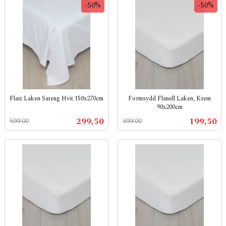
-50%
-50%
Flatt Laken Sateng Hvit 150x270cm
Formsydd Flanell Laken, Krem
90x200cm
Rabatt
inkl.
Rabatt
inkl.
mva.
Tilbud
Tilbud
299,50
199,50
599,00
399,00
mva.