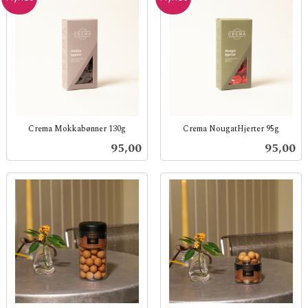
Crema Mokkabønner 130g
Crema NougatHjerter 95g
inkl.
inkl.
Pris
Pris
95,00
95,00
mva.
mva.