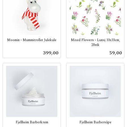
Moomin - Mummitrollet Julekule
Mixed Flowers - Lunsj 33x33cm,
20stk
inkl.
inkl.
mva.
Pris
Pris
399,00
59,00
mva.
Fjellheim Barberkrem
Fjellheim Barbersåpe
inkl.
inkl.