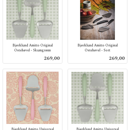
Bjørklund Amitto Original
Bjørklund Amitto Original
Ostehøvel - Skumgrønn
Ostehøvel - Sort
inkl.
inkl.
Pris
Pris
269,00
269,00
mva.
mva.
Bjørklund Amitto Universal
Bjørklund Amitto Universal