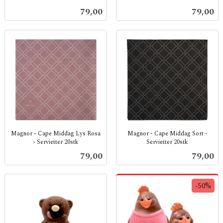
inkl.
inkl.
Pris
Pris
79,00
79,00
mva.
mva.
Magnor - Cape Middag Lys Rosa
Magnor - Cape Middag Sort -
- Servietter 20stk
Servietter 20stk
inkl.
inkl.
Pris
Pris
79,00
79,00
mva.
mva.
-50%