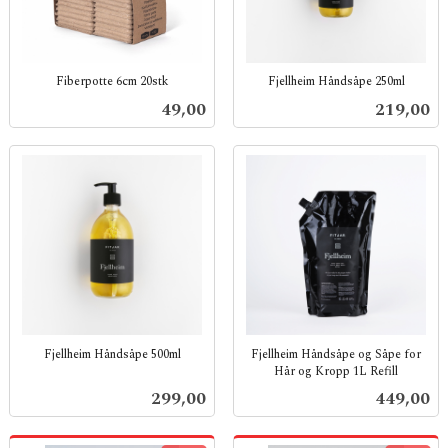
Fiberpotte 6cm 20stk
Fjellheim Håndsåpe 250ml
inkl.
inkl.
Pris
Pris
49,00
219,00
mva.
mva.
Fjellheim Håndsåpe 500ml
Fjellheim Håndsåpe og Såpe for
Hår og Kropp 1L Refill
inkl.
inkl.
mva.
Pris
Pris
299,00
449,00
mva.