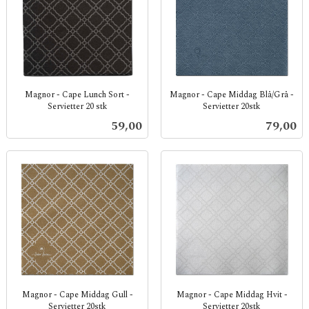
Magnor - Cape Lunch Sort -
Magnor - Cape Middag Blå/Grå -
Servietter 20 stk
Servietter 20stk
inkl.
inkl.
Pris
Pris
59,00
79,00
mva.
mva.
Magnor - Cape Middag Gull -
Magnor - Cape Middag Hvit -
Servietter 20stk
Servietter 20stk