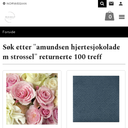
Gå
NORWEGIAN
til
innholdet
0
Forside
Søk etter "amundsen hjertesjokolade
m strossel" returnerte 100 treff