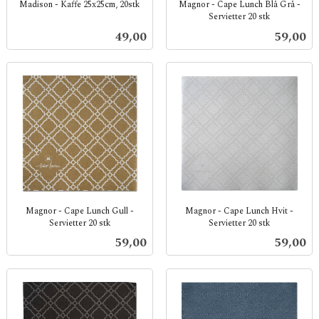
Madison - Kaffe 25x25cm, 20stk
Magnor - Cape Lunch Blå Grå -
Servietter 20 stk
inkl.
inkl.
mva.
Pris
Pris
49,00
59,00
mva.
Magnor - Cape Lunch Gull -
Magnor - Cape Lunch Hvit -
Servietter 20 stk
Servietter 20 stk
inkl.
inkl.
Pris
Pris
59,00
59,00
mva.
mva.