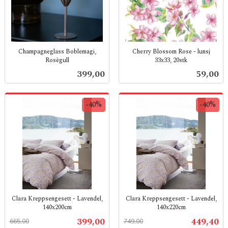
Champagneglass Boblemagi,
Cherry Blossom Rose - lunsj
Rosègull
33x33, 20stk
inkl.
inkl.
Pris
Pris
399,00
59,00
mva.
mva.
-40%
-40%
Clara Kreppsengesett - Lavendel,
Clara Kreppsengesett - Lavendel,
140x200cm
140x220cm
Rabatt
inkl.
Rabatt
inkl.
Tilbud
Tilbud
399,00
449,40
665,00
749,00
mva.
mva.