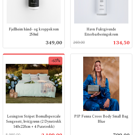
Fjellheim hånd- og kroppskrem
Havn Fuktgivende
250ml
Etterbarberingskrem
inkl.
Rabatt
inkl.
Pris
Tilbud
349,00
134,50
269,00
mva.
mva.
-63%
Lexington Stripet Bomullspercale
PIP Fenna Cross Body Small Bag
Sengesett, hvit/grønn (2 Dynetrekk
Blue
140x220cm + 4 Putetrekk)
inkl.
Rabatt
inkl.
mva.
Tilbud
Pris
5 980,00