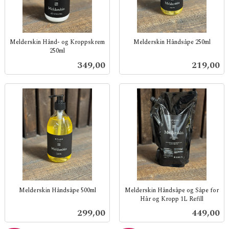
Melderskin Hånd- og Kroppskrem
Melderskin Håndsåpe 250ml
250ml
inkl.
inkl.
mva.
Pris
Pris
349,00
219,00
mva.
Melderskin Håndsåpe 500ml
Melderskin Håndsåpe og Såpe for
Hår og Kropp 1L Refill
inkl.
inkl.
mva.
Pris
Pris
299,00
449,00
mva.