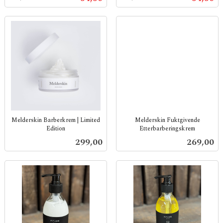
mva.
mva.
Melderskin Barberkrem | Limited
Melderskin Fuktgivende
Edition
Etterbarberingskrem
inkl.
inkl.
Pris
Pris
299,00
269,00
mva.
mva.