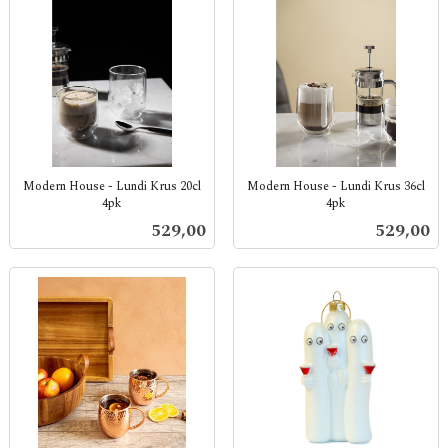
Modern House - Lundi Krus 20cl
Modern House - Lundi Krus 36cl
4pk
4pk
inkl.
inkl.
Pris
Pris
529,00
529,00
mva.
mva.