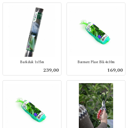
Barkduk 1x15m
Bærnett Plast Blå 4x10m
inkl.
inkl.
Pris
Pris
239,00
169,00
mva.
mva.