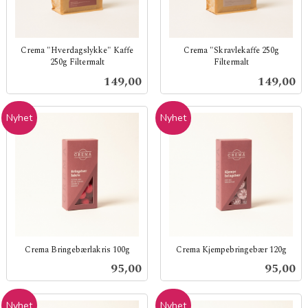
Crema "Hverdagslykke" Kaffe
Crema "Skravlekaffe 250g
250g Filtermalt
Filtermalt
inkl.
inkl.
Pris
Pris
149,00
149,00
mva.
mva.
Nyhet
Nyhet
Crema Bringebærlakris 100g
Crema Kjempebringebær 120g
inkl.
inkl.
Pris
Pris
95,00
95,00
mva.
mva.
Nyhet
Nyhet