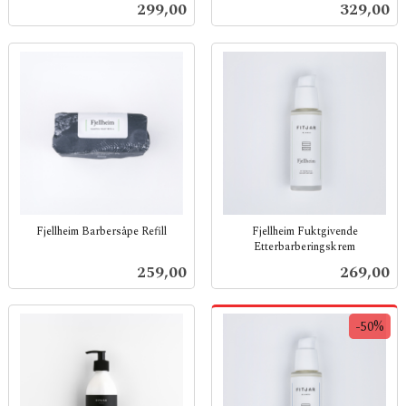
Pris
Pris
299,00
329,00
mva.
mva.
Fjellheim Barbersåpe Refill
Fjellheim Fuktgivende
Etterbarberings­krem
inkl.
inkl.
mva.
Pris
Pris
259,00
269,00
mva.
-50%