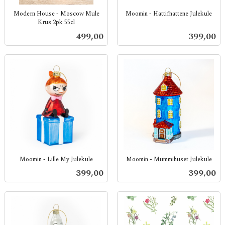
Modern House - Moscow Mule
Moomin - Hattifnattene Julekule
Krus 2pk 55cl
inkl.
inkl.
mva.
Pris
Pris
499,00
399,00
mva.
Moomin - Lille My Julekule
Moomin - Mummihuset Julekule
inkl.
inkl.
Pris
Pris
399,00
399,00
mva.
mva.