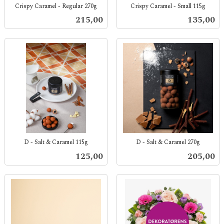
Crispy Caramel - Regular 270g
Crispy Caramel - Small 115g
inkl.
inkl.
Pris
Pris
215,00
135,00
mva.
mva.
D - Salt & Caramel 115g
D - Salt & Caramel 270g
inkl.
inkl.
Pris
Pris
125,00
205,00
mva.
mva.