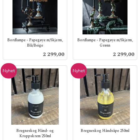
Bordlampe - Papegøye m/Skjerm,
Bordlampe - Papegøye m/Skjerm,
Blå/Beige
Grønn
inkl.
inkl.
Pris
Pris
2 299,00
2 299,00
mva.
mva.
Nyhet
Nyhet
Bregneskog Hånd- og
Bregneskog Håndsåpe 250ml
Kroppskrem 250ml
inkl.