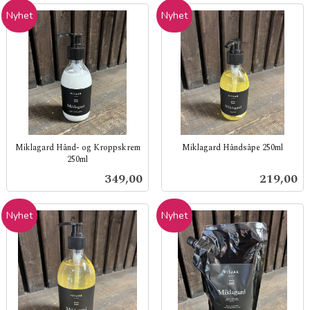
Nyhet
Nyhet
Miklagard Hånd- og Kroppskrem
Miklagard Håndsåpe 250ml
250ml
inkl.
inkl.
mva.
Pris
Pris
349,00
219,00
mva.
Nyhet
Nyhet