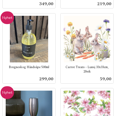
inkl.
mva.
Pris
Pris
349,00
219,00
mva.
Nyhet
Bregneskog Håndsåpe 500ml
Carrot Treats - Lunsj 33x33cm,
20stk
inkl.
inkl.
mva.
Pris
Pris
299,00
59,00
mva.
Nyhet