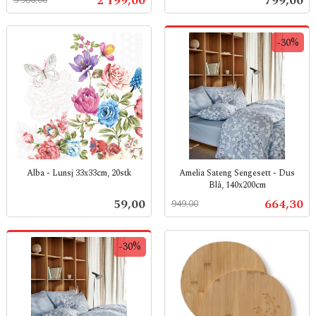
2 199,00
799,00
mva.
-30%
Alba - Lunsj 33x33cm, 20stk
Amelia Sateng Sengesett - Dus
Blå, 140x200cm
inkl.
Rabatt
inkl.
mva.
Pris
Tilbud
59,00
664,30
949,00
mva.
-30%