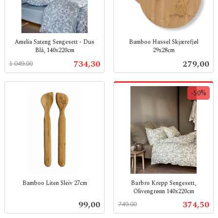
Amelia Sateng Sengesett - Dus
Bamboo Hassel Skjærefjøl
Blå, 140x220cm
29x28cm
Rabatt
inkl.
inkl.
Tilbud
Pris
734,30
279,00
1 049,00
mva.
mva.
-50%
Bamboo Liten Sleiv 27cm
Barbro Krepp Sengesett,
Olivengrønn 140x220cm
inkl.
Rabatt
inkl.
mva.
Pris
Tilbud
99,00
374,50
749,00
mva.