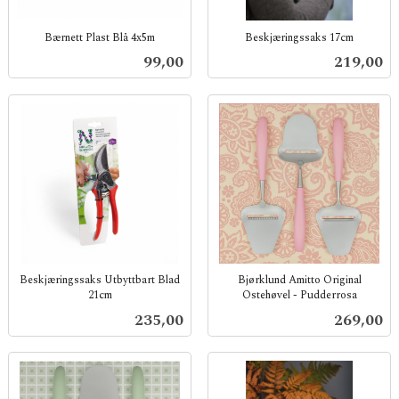
Bærnett Plast Blå 4x5m
Beskjæringssaks 17cm
inkl.
inkl.
Pris
Pris
99,00
219,00
mva.
mva.
Beskjæringssaks Utbyttbart Blad
Bjørklund Amitto Original
21cm
Ostehøvel - Pudderrosa
inkl.
inkl.
Pris
Pris
235,00
269,00
mva.
mva.