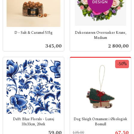
D - Salt & Caramel 515g
Dekoratøren Overrasker Krans,
Medium
inkl.
inkl.
mva.
Pris
Pris
345,00
2 800,00
mva.
-50%
Delft Blue Florals - Lunsj
Dog Sleigh Ornament i Økologisk
33x33cm, 20stk
Bomull
inkl.
Rabatt
inkl.
Pris
Tilbud
59,00
67,50
135,00