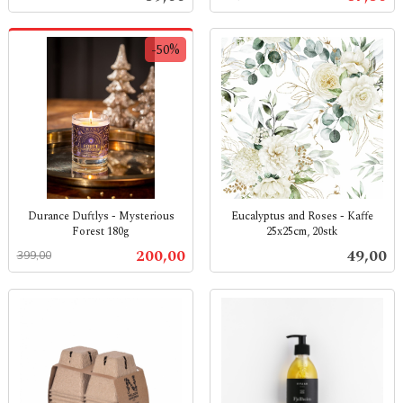
mva.
mva.
-50%
Durance Duftlys - Mysterious
Eucalyptus and Roses - Kaffe
Forest 180g
25x25cm, 20stk
Rabatt
inkl.
inkl.
Tilbud
Pris
200,00
49,00
399,00
mva.
mva.