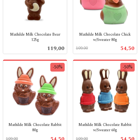
Mathilde Milk Chocolate Bear
Mathilde Milk Chocolate Chick
125g
w/Sweater 80g
inkl.
Rabatt
inkl.
Pris
Tilbud
119,00
54,50
109,00
mva.
mva.
-50%
-50%
Mathilde Milk Chocolate Rabbit
Mathilde Milk Chocolate Rabbit
80g
w/Sweater 60g
Rabatt
inkl.
Rabatt
inkl.
Tilbud
Tilbud
54,50
54,50
109,00
109,00