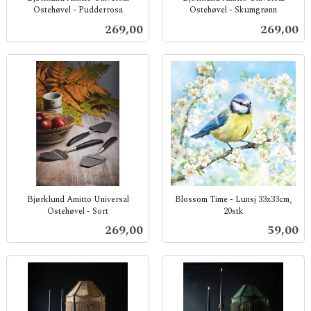
Ostehøvel - Pudderrosa
Ostehøvel - Skumgrønn
inkl.
inkl.
Pris
Pris
269,00
269,00
mva.
mva.
Bjørklund Amitto Universal
Blossom Time - Lunsj 33x33cm,
Ostehøvel - Sort
20stk
inkl.
inkl.
Pris
Pris
269,00
59,00
mva.
mva.