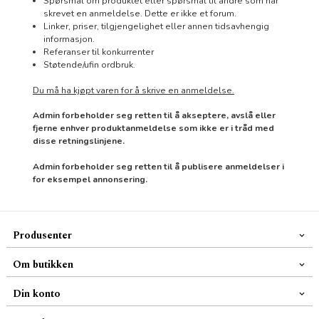
Spørsmål om produktet eller spørsmål til andre som har
skrevet en anmeldelse. Dette er ikke et forum.
Linker, priser, tilgjengelighet eller annen tidsavhengig
informasjon.
Referanser til konkurrenter
Støtende/ufin ordbruk.
Du må ha kjøpt varen for å skrive en anmeldelse.
Admin forbeholder seg retten til å akseptere, avslå eller
fjerne enhver produktanmeldelse som ikke er i tråd med
disse retningslinjene.
Admin forbeholder seg retten til å publisere anmeldelser i
for eksempel annonsering.
Produsenter
Om butikken
Din konto