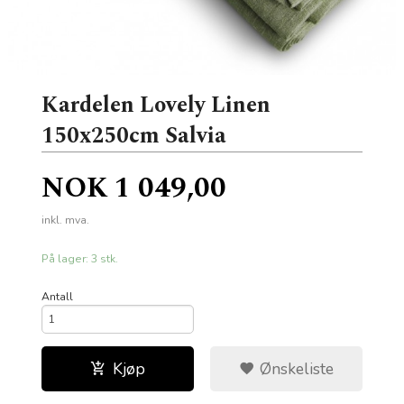
Kardelen Lovely Linen
150x250cm Salvia
Pris
NOK
1 049,00
inkl. mva.
På lager: 3 stk.
Antall
Kjøp
Ønskeliste