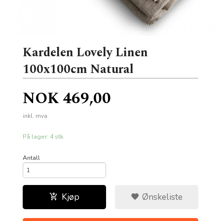
Kardelen Lovely Linen
100x100cm Natural
Pris
NOK
469,00
inkl. mva.
På lager: 4 stk.
Antall
Kjøp
Ønskeliste