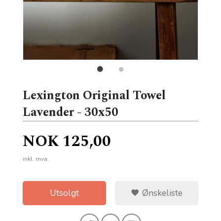
Lexington Original Towel
Lavender - 30x50
Pris
NOK
125,00
inkl. mva.
Utsolgt
Ønskeliste