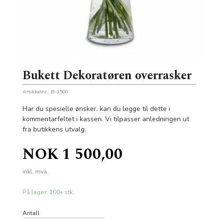
Bukett Dekoratøren overrasker
Artikkelnr.:
B-1500
Har du spesielle ønsker. kan du legge til dette i
kommentarfeltet i kassen. Vi tilpasser anledningen ut
fra butikkens utvalg.
Pris
NOK
1 500,00
inkl. mva.
På lager: 100+ stk.
Antall