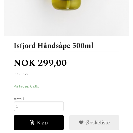
Isfjord Håndsåpe 500ml
Pris
NOK
299,00
inkl. mva.
På lager: 6 stk.
Antall
Kjøp
Ønskeliste