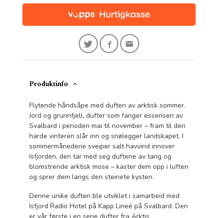
Produktinfo
Flytende håndsåpe med duften av arktisk sommer.
Jord og grunnfjell, dufter som fanger essensen av
Svalbard i perioden mai til november – fram til den
harde vinteren slår inn og snølegger landskapet. I
sommermånedene sveiper salt havvind innover
Isfjorden, den tar med seg duftene av tang og
blomstrende arktisk mose – kaster dem opp i luften
og sprer dem langs den steinete kysten.
Denne unike duften ble utviklet i samarbeid med
Isfjord Radio Hotel på Kapp Lineé på Svalbard. Den
er vår første i en serie dufter fra Arktis.