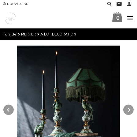
Gå
NORWEGIAN
til
innholdet
0
Forside
MERKER
A LOT DECORATION
Prev
N