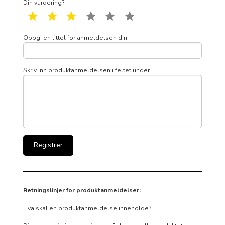
Din vurdering?
1 star
2 star
3 star
4 star
5 star
6 star
Oppgi en tittel for anmeldelsen din
Skriv inn produktanmeldelsen i feltet under
Retningslinjer for produktanmeldelser:
Hva skal en produktanmeldelse inneholde?