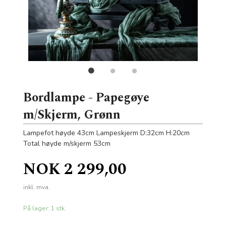
Bordlampe - Papegøye
m/Skjerm, Grønn
Lampefot høyde 43cm Lampeskjerm D:32cm H:20cm
Total høyde m/skjerm 53cm
Pris
NOK
2 299,00
inkl. mva.
På lager: 1 stk.