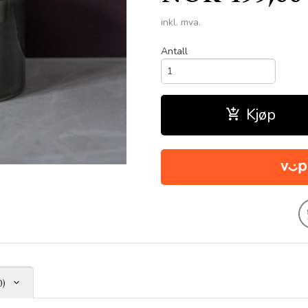
inkl. mva.
Antall
Kjøp
0)