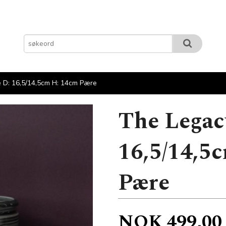
 D: 16,5/14,5cm H: 14cm Pære
The Legac
16,5/14,5
Pære
Pris
NOK
499,00