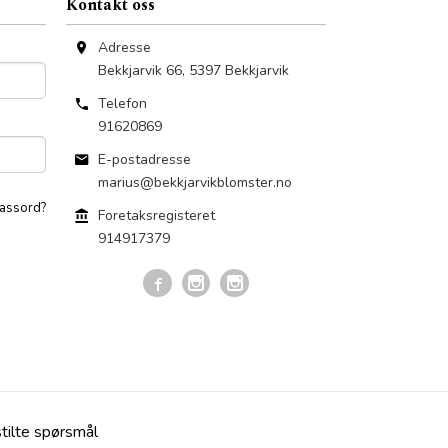
Kontakt oss
Adresse
Bekkjarvik 66
,
5397
Bekkjarvik
Telefon
91620869
E-postadresse
marius@bekkjarvikblomster.no
assord?
Foretaksregisteret
914917379
stilte spørsmål