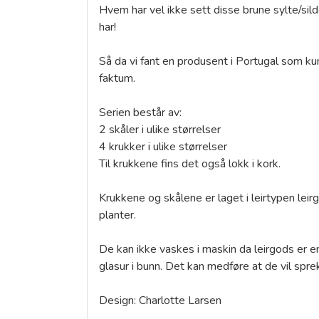
Hvem har vel ikke sett disse brune sylte/sil
har!
Så da vi fant en produsent i Portugal som k
faktum.
Serien består av:
2 skåler i ulike størrelser
4 krukker i ulike størrelser
Til krukkene fins det også lokk i kork.
Krukkene og skålene er laget i leirtypen leir
planter.
De kan ikke vaskes i maskin da leirgods er en
glasur i bunn. Det kan medføre at de vil spr
Design: Charlotte Larsen