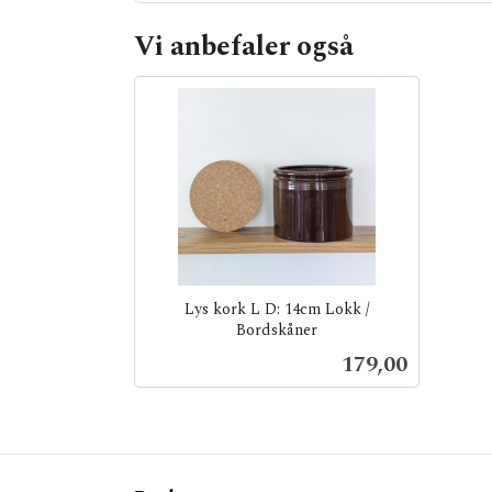
Vi anbefaler også
Lys kork L D: 14cm Lokk /
Bordskåner
inkl.
Pris
179,00
mva.
Kjøp