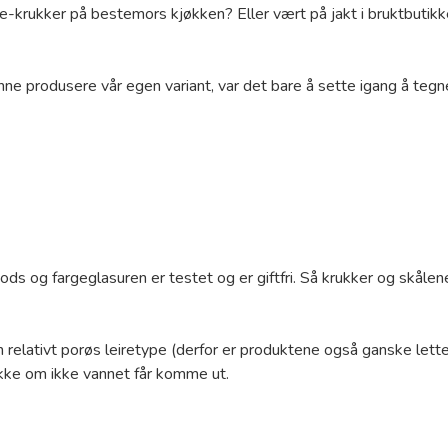
de-krukker på bestemors kjøkken? Eller vært på jakt i bruktbutikk
unne produsere vår egen variant, var det bare å sette igang å te
gods og fargeglasuren er testet og er giftfri. Så krukker og skålen
 relativt porøs leiretype (derfor er produktene også ganske lette)
ekke om ikke vannet får komme ut.