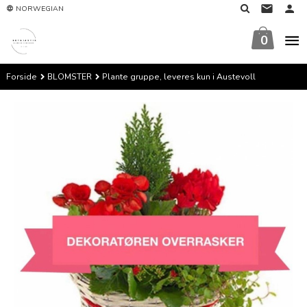
Gå
NORWEGIAN
til
innholdet
0
Forside
BLOMSTER
Plante gruppe, leveres kun i Austevoll